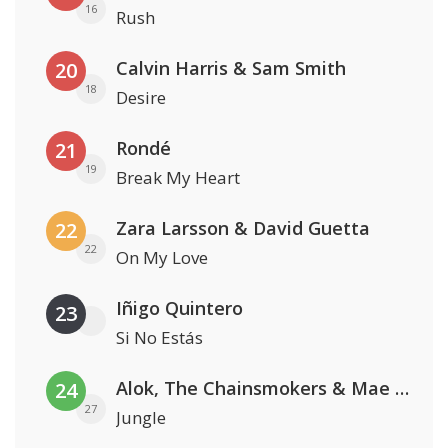
16
Rush
Calvin Harris & Sam Smith
20
18
Desire
Rondé
21
19
Break My Heart
Zara Larsson & David Guetta
22
22
On My Love
Iñigo Quintero
23
Si No Estás
Alok, The Chainsmokers & Mae Stephens
24
27
Jungle