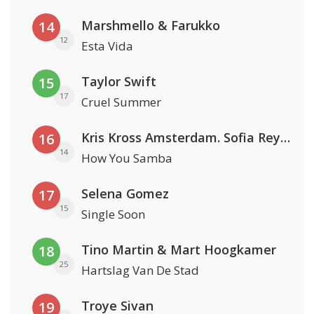
Marshmello & Farukko
14
12
Esta Vida
Taylor Swift
15
17
Cruel Summer
Kris Kross Amsterdam. Sofia Reyes & Tinie Tempah
16
14
How You Samba
Selena Gomez
17
15
Single Soon
Tino Martin & Mart Hoogkamer
18
25
Hartslag Van De Stad
Troye Sivan
19