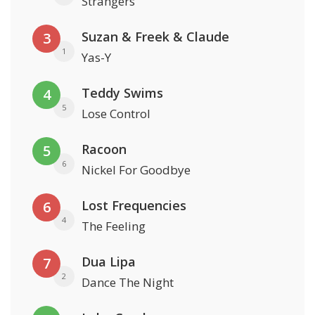
Strangers
Suzan & Freek & Claude
3
1
Yas-Y
Teddy Swims
4
5
Lose Control
Racoon
5
6
Nickel For Goodbye
Lost Frequencies
6
4
The Feeling
Dua Lipa
7
2
Dance The Night