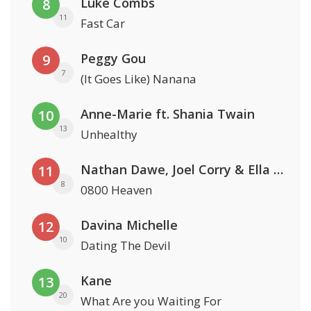
Luke Combs
8
11
Fast Car
Peggy Gou
9
7
(It Goes Like) Nanana
Anne-Marie ft. Shania Twain
10
13
Unhealthy
Nathan Dawe, Joel Corry & Ella Henderson
11
8
0800 Heaven
Davina Michelle
12
10
Dating The Devil
Kane
13
20
What Are you Waiting For