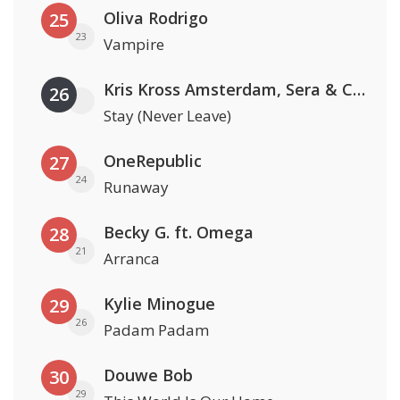
Oliva Rodrigo
25
23
Vampire
Kris Kross Amsterdam, Sera & Conor Maynard
26
Stay (Never Leave)
OneRepublic
27
24
Runaway
Becky G. ft. Omega
28
21
Arranca
Kylie Minogue
29
26
Padam Padam
Douwe Bob
30
29