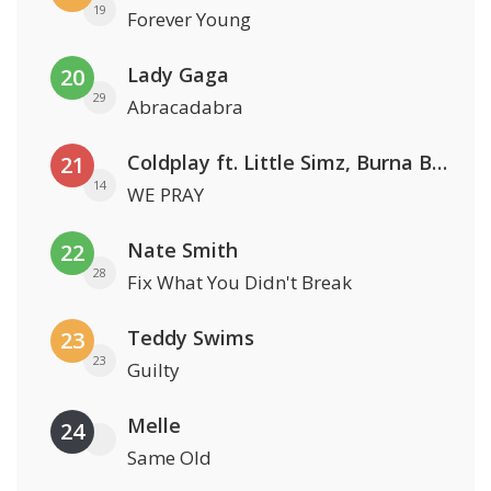
19
Forever Young
Lady Gaga
20
29
Abracadabra
Coldplay ft. Little Simz, Burna Boy, Elyanna & Tini
21
14
WE PRAY
Nate Smith
22
28
Fix What You Didn't Break
Teddy Swims
23
23
Guilty
Melle
24
Same Old