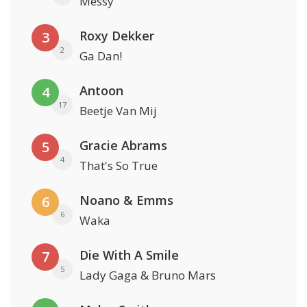
Messy
Roxy Dekker
3
2
Ga Dan!
Antoon
4
17
Beetje Van Mij
Gracie Abrams
5
4
That's So True
Noano & Emms
6
6
Waka
Die With A Smile
7
5
Lady Gaga & Bruno Mars