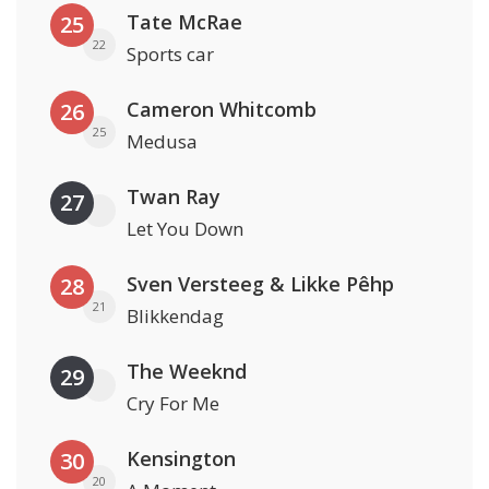
Tate McRae
25
22
Sports car
Cameron Whitcomb
26
25
Medusa
Twan Ray
27
Let You Down
Sven Versteeg & Likke Pêhp
28
21
Blikkendag
The Weeknd
29
Cry For Me
Kensington
30
20