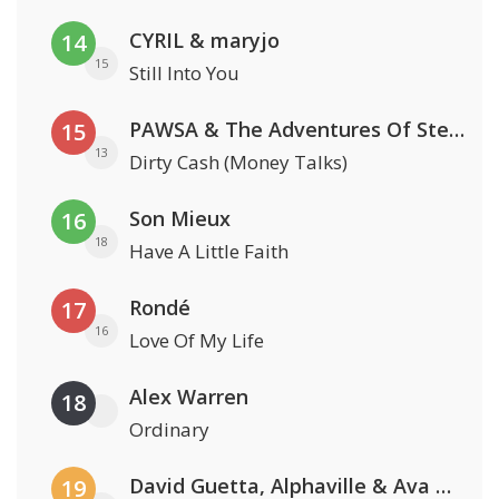
CYRIL & maryjo
14
15
Still Into You
PAWSA & The Adventures Of Stevie V
15
13
Dirty Cash (Money Talks)
Son Mieux
16
18
Have A Little Faith
Rondé
17
16
Love Of My Life
Alex Warren
18
Ordinary
David Guetta, Alphaville & Ava Max
19