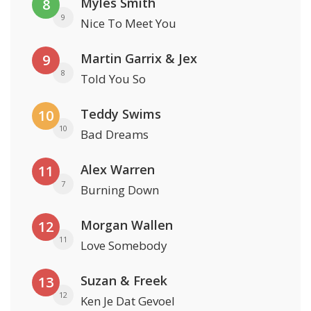
Myles Smith
8
9
Nice To Meet You
Martin Garrix & Jex
9
8
Told You So
Teddy Swims
10
10
Bad Dreams
Alex Warren
11
7
Burning Down
Morgan Wallen
12
11
Love Somebody
Suzan & Freek
13
12
Ken Je Dat Gevoel