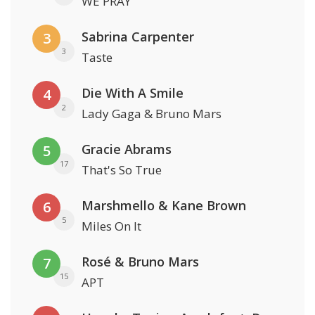
WE PRAY
Sabrina Carpenter
3
3
Taste
Die With A Smile
4
2
Lady Gaga & Bruno Mars
Gracie Abrams
5
17
That's So True
Marshmello & Kane Brown
6
5
Miles On It
Rosé & Bruno Mars
7
15
APT