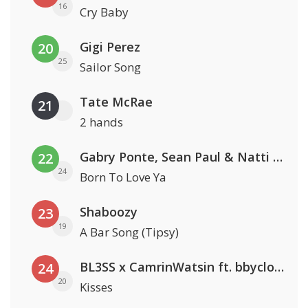
16
Cry Baby
Gigi Perez
20
25
Sailor Song
Tate McRae
21
2 hands
Gabry Ponte, Sean Paul & Natti Natasha
22
24
Born To Love Ya
Shaboozy
23
19
A Bar Song (Tipsy)
BL3SS x CamrinWatsin ft. bbyclose
24
20
Kisses