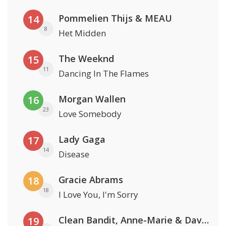
Pommelien Thijs & MEAU
14
8
Het Midden
The Weeknd
15
11
Dancing In The Flames
Morgan Wallen
16
23
Love Somebody
Lady Gaga
17
14
Disease
Gracie Abrams
18
18
I Love You, I'm Sorry
Clean Bandit, Anne-Marie & David Guetta
19