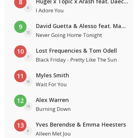
Hugel x Topic x Arash feat. Daecolm
8
6
I Adore You
David Guetta & Alesso feat. Madison Love
9
12
Never Going Home Tonight
Lost Frequencies & Tom Odell
10
7
Black Friday - Pretty Like The Sun
Myles Smith
11
10
Wait For You
Alex Warren
12
13
Burning Down
Yves Berendse & Emma Heesters
13
9
Alleen Met Jou