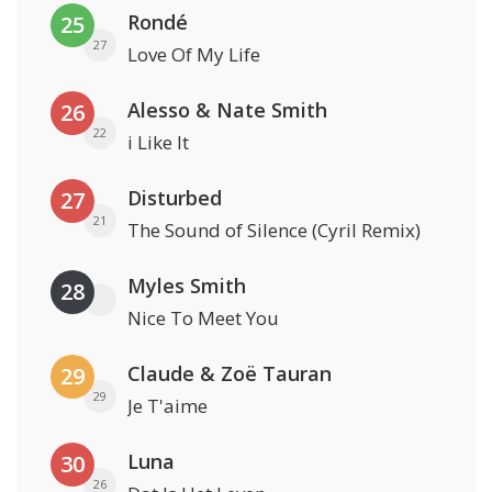
Rondé
25
27
Love Of My Life
Alesso & Nate Smith
26
22
i Like It
Disturbed
27
21
The Sound of Silence (Cyril Remix)
Myles Smith
28
Nice To Meet You
Claude & Zoë Tauran
29
29
Je T'aime
Luna
30
26