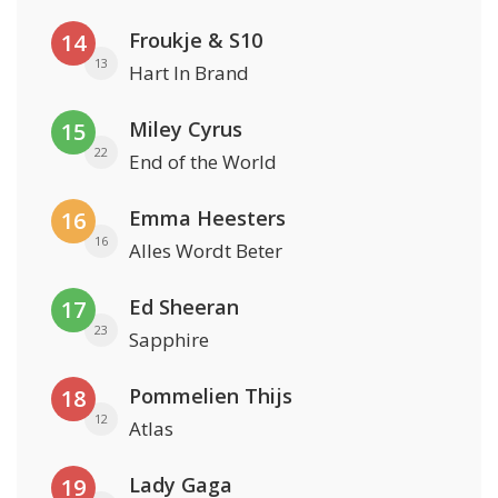
Froukje & S10
14
13
Hart In Brand
Miley Cyrus
15
22
End of the World
Emma Heesters
16
16
Alles Wordt Beter
Ed Sheeran
17
23
Sapphire
Pommelien Thijs
18
12
Atlas
Lady Gaga
19