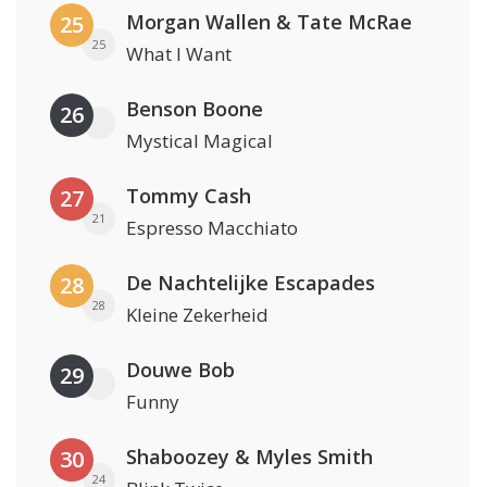
Morgan Wallen & Tate McRae
25
25
What I Want
Benson Boone
26
Mystical Magical
Tommy Cash
27
21
Espresso Macchiato
De Nachtelijke Escapades
28
28
Kleine Zekerheid
Douwe Bob
29
Funny
Shaboozey & Myles Smith
30
24