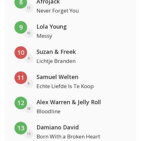
Afrojack
8
11
Never Forget You
Lola Young
9
10
Messy
Suzan & Freek
10
4
Lichtje Branden
Samuel Welten
11
9
Echte Liefde Is Te Koop
Alex Warren & Jelly Roll
12
18
Bloodline
Damiano David
13
15
Born With a Broken Heart