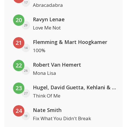
17
Abracadabra
Ravyn Lenae
20
29
Love Me Not
Flemming & Mart Hoogkamer
21
14
100%
Robert Van Hemert
22
26
Mona Lisa
Hugel, David Guetta, Kehlani & Daecolm
23
27
Think Of Me
Nate Smith
24
19
Fix What You Didn't Break