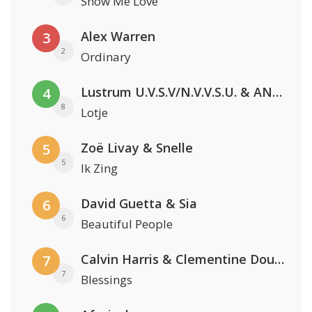
Show Me Love
Alex Warren
3
2
Ordinary
Lustrum U.V.S.V/N.V.V.S.U. & ANNO ONS & Jopke van Dobbenburgh & Roeland Beelen
4
8
Lotje
Zoë Livay & Snelle
5
5
Ik Zing
David Guetta & Sia
6
6
Beautiful People
Calvin Harris & Clementine Douglas
7
7
Blessings