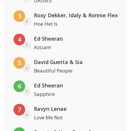
DAISIES
Roxy Dekker, Idaly & Ronnie Flex
3
3
Hoe Het Is
Ed Sheeran
4
2
Azizam
David Guetta & Sia
5
5
Beautiful People
Ed Sheeran
6
7
Sapphire
Ravyn Lenae
7
6
Love Me Not