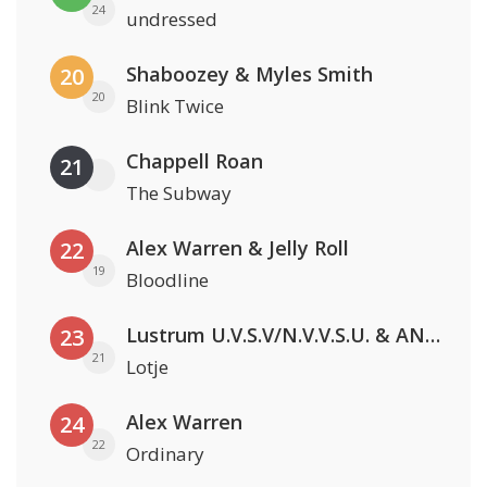
24
undressed
Shaboozey & Myles Smith
20
20
Blink Twice
Chappell Roan
21
The Subway
Alex Warren & Jelly Roll
22
19
Bloodline
Lustrum U.V.S.V/N.V.V.S.U. & ANNO ONS & Jopke van Dobbenburgh & Roeland Beelen
23
21
Lotje
Alex Warren
24
22
Ordinary