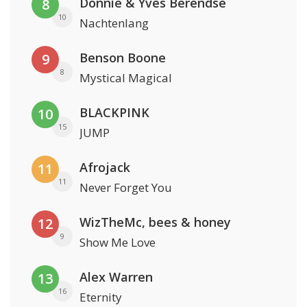
Donnie & Yves Berendse
8
10
Nachtenlang
Benson Boone
9
8
Mystical Magical
BLACKPINK
10
15
JUMP
Afrojack
11
11
Never Forget You
WizTheMc, bees & honey
12
9
Show Me Love
Alex Warren
13
16
Eternity