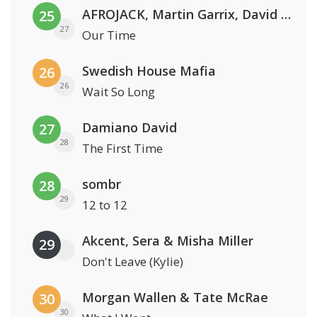
AFROJACK, Martin Garrix, David Guetta & Amél
25
27
Our Time
Swedish House Mafia
26
26
Wait So Long
Damiano David
27
28
The First Time
sombr
28
29
12 to 12
Akcent, Sera & Misha Miller
29
Don't Leave (Kylie)
Morgan Wallen & Tate McRae
30
30