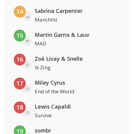
Sabrina Carpenter
14
14
Manchild
Martin Garrix & Lauv
15
18
MAD
Zoë Livay & Snelle
16
12
Ik Zing
Miley Cyrus
17
13
End of the World
Lewis Capaldi
18
17
Survive
sombr
19