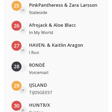
PinkPantheress & Zara Larsson
25
25
Stateside
Afrojack & Aloe Blacc
26
24
In My World
HAVEN. & Kaitlin Aragon
27
26
I Run
RONDÉ
28
Voicemail
IJSLAND
29
29
TIJDSGEEST
HUNTR/X
30
28