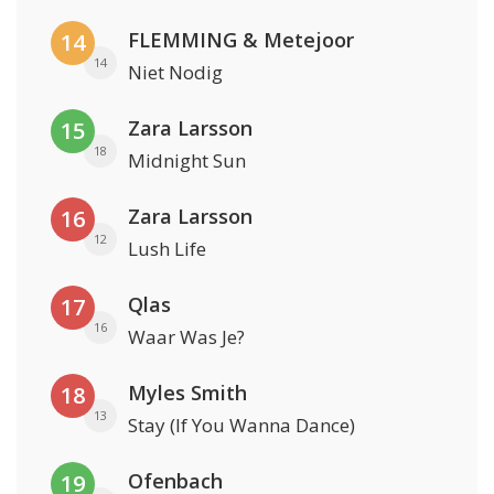
FLEMMING & Metejoor
14
14
Niet Nodig
Zara Larsson
15
18
Midnight Sun
Zara Larsson
16
12
Lush Life
Qlas
17
16
Waar Was Je?
Myles Smith
18
13
Stay (If You Wanna Dance)
Ofenbach
19