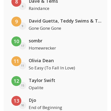
Dave & Tems
8
6
Raindance
David Guetta, Teddy Swims & Tones And I
9
9
Gone Gone Gone
sombr
10
17
Homewrecker
Olivia Dean
11
11
So Easy (To Fall In Love)
Taylor Swift
12
15
Opalite
Djo
13
10
End of Beginning