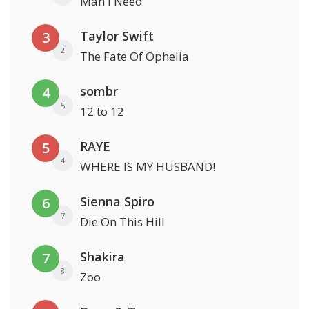
Man I Need
Taylor Swift
3
2
The Fate Of Ophelia
sombr
4
5
12 to 12
RAYE
5
4
WHERE IS MY HUSBAND!
Sienna Spiro
6
7
Die On This Hill
Shakira
7
8
Zoo