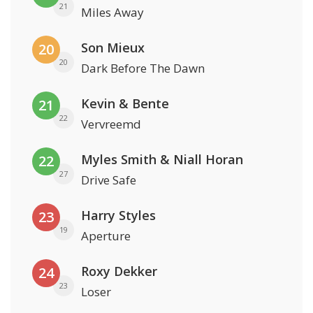
21
Miles Away
Son Mieux
20
20
Dark Before The Dawn
Kevin & Bente
21
22
Vervreemd
Myles Smith & Niall Horan
22
27
Drive Safe
Harry Styles
23
19
Aperture
Roxy Dekker
24
23
Loser