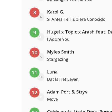
Karol G.
8
6
Si Antes Te Hubiera Conocido
9
10
I Adore You
Myles Smith
10
5
Stargazing
Luna
11
14
Dat Is Het Leven
Adam Port & Stryv
12
8
Move