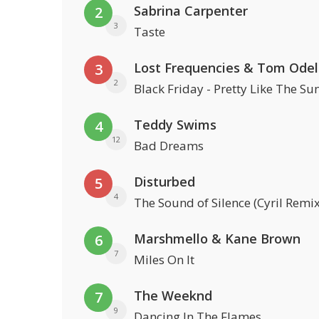
Sabrina Carpenter
2
3
Taste
Lost Frequencies & Tom Odel
3
2
Black Friday - Pretty Like The Su
Teddy Swims
4
12
Bad Dreams
Disturbed
5
4
The Sound of Silence (Cyril Remix
Marshmello & Kane Brown
6
7
Miles On It
The Weeknd
7
9
Dancing In The Flames