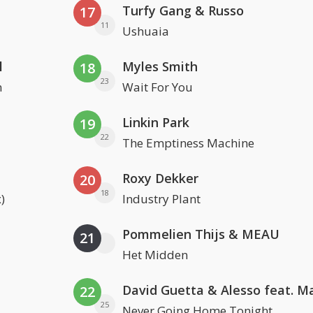
Turfy Gang & Russo
17
11
Ushuaia
l
Myles Smith
18
23
n
Wait For You
Linkin Park
19
22
The Emptiness Machine
Roxy Dekker
20
18
)
Industry Plant
Pommelien Thijs & MEAU
21
Het Midden
22
25
Never Going Home Tonight