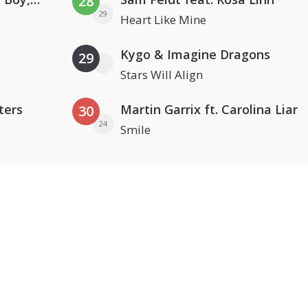
28
29
Heart Like Mine
Kygo & Imagine Dragons
29
Stars Will Align
ters
Martin Garrix ft. Carolina Liar
30
24
Smile