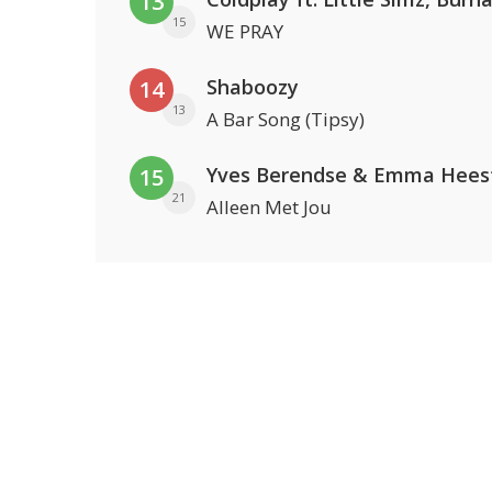
13
15
WE PRAY
Shaboozy
14
13
A Bar Song (Tipsy)
Yves Berendse & Emma Hees
15
21
Alleen Met Jou