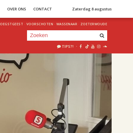
S
OVER ONS
CONTACT
Zaterdag 8 augustus
OEGSTGEEST
·
VOORSCHOTEN
·
WASSENAAR
·
ZOETERWOUDE
TIPS?!
·
Je luistert nu naar
uur 1 van 2
«
Vorig uur
Volgend uur
»
18.00