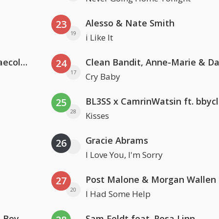
Alesso & Nate Smith
23
19
i Like It
Hugel x Topic x Arash feat. Daecolm
24
17
Cry Baby
BL3SS x CamrinWatsin ft. bbyc
25
28
Kisses
Gracie Abrams
26
I Love You, I'm Sorry
Post Malone & Morgan Wallen
27
20
I Had Some Help
Coldplay ft. Little Simz, Burna Boy, Elyanna & Tini
Sam Feldt feat. Rosa Linn