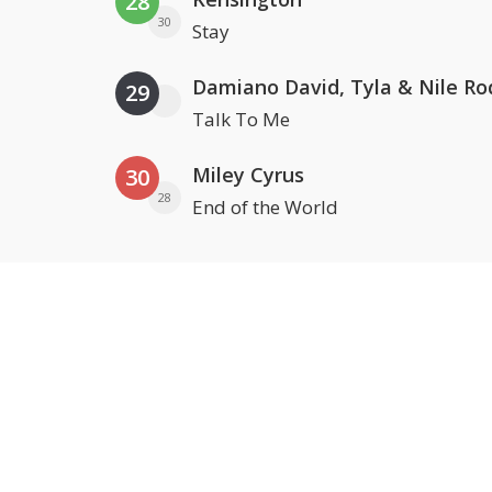
28
30
Stay
Damiano David, Tyla & Nile Ro
29
Talk To Me
Miley Cyrus
30
28
End of the World