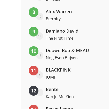
Alex Warren
8
10
Eternity
Damiano David
9
13
The First Time
Douwe Bob & MEAU
10
19
Nog Even Blijven
BLACKPINK
11
4
JUMP
Bente
12
Kan Je Me Zien
Ravyn Lenae