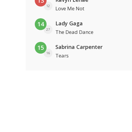
13
12
Love Me Not
Lady Gaga
14
27
The Dead Dance
Sabrina Carpenter
15
16
Tears