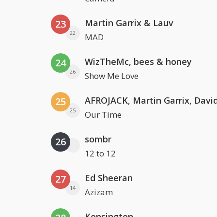
Martin Garrix & Lauv
23
22
MAD
WizTheMc, bees & honey
24
26
Show Me Love
25
25
Our Time
sombr
26
12 to 12
Ed Sheeran
27
14
Azizam
Kensington