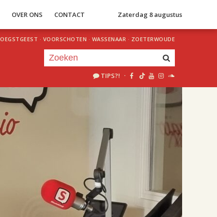
S
OVER ONS
CONTACT
Zaterdag 8 augustus
OEGSTGEEST
·
VOORSCHOTEN
·
WASSENAAR
·
ZOETERWOUDE
TIPS?!
·
Je luistert nu naar
uur 1 van 2
«
Vorig uur
Volgend uur
»
18.00