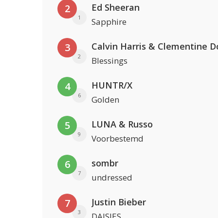
Ed Sheeran
2
1
Sapphire
Calvin Harris & Clementine D
3
2
Blessings
HUNTR/X
4
6
Golden
LUNA & Russo
5
9
Voorbestemd
sombr
6
7
undressed
Justin Bieber
7
3
DAISIES