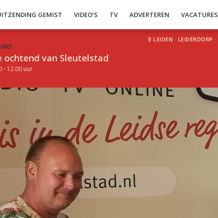
UITZENDING GEMIST
VIDEO’S
TV
ADVERTEREN
VACATURE
LEIDEN
·
LEIDERDORP
·
RAKS:
 ochtend van Sleutelstad
0 - 12.00 uur