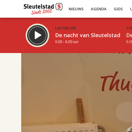
NIEUWS
AGENDA
GIDS
LUISTER LIVE:
ST
De nacht van Sleutelstad
De
0.00 - 6.00 uur
6.0
17.00
Inklappen