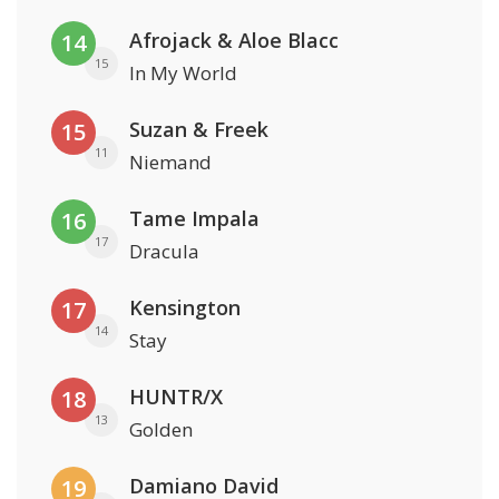
Afrojack & Aloe Blacc
14
15
In My World
Suzan & Freek
15
11
Niemand
Tame Impala
16
17
Dracula
Kensington
17
14
Stay
HUNTR/X
18
13
Golden
Damiano David
19