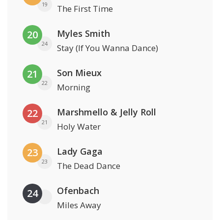
19
The First Time
Myles Smith
20
24
Stay (If You Wanna Dance)
Son Mieux
21
22
Morning
Marshmello & Jelly Roll
22
21
Holy Water
Lady Gaga
23
23
The Dead Dance
Ofenbach
24
Miles Away