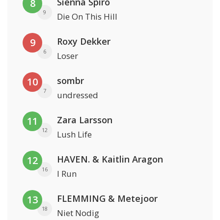
Sienna Spiro
8
9
Die On This Hill
Roxy Dekker
9
6
Loser
sombr
10
7
undressed
Zara Larsson
11
12
Lush Life
HAVEN. & Kaitlin Aragon
12
16
I Run
FLEMMING & Metejoor
13
18
Niet Nodig