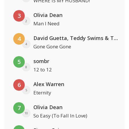
WHERE IS MY HUSBAND!
Olivia Dean
3
2
Man I Need
David Guetta, Teddy Swims & Tones And I
4
4
Gone Gone Gone
sombr
5
8
12 to 12
Alex Warren
6
5
Eternity
Olivia Dean
7
10
So Easy (To Fall In Love)