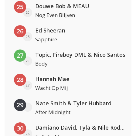
Douwe Bob & MEAU
25
20
Nog Even Blijven
Ed Sheeran
26
25
Sapphire
Topic, Fireboy DML & Nico Santos
27
29
Body
Hannah Mae
28
27
Wacht Op Mij
Nate Smith & Tyler Hubbard
29
After Midnight
Damiano David, Tyla & Nile Rodgers
30
26