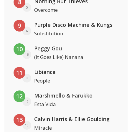
Nothing But Thieves
8
5
Overcome
Purple Disco Machine & Kungs
9
6
Substitution
Peggy Gou
10
16
(It Goes Like) Nanana
Libianca
11
9
People
Marshmello & Farukko
12
19
Esta Vida
Calvin Harris & Ellie Goulding
13
10
Miracle