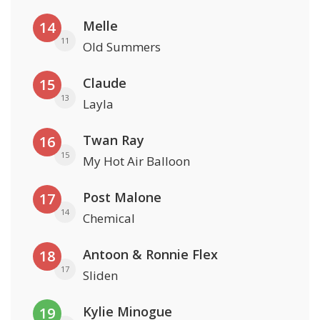
Melle
14
11
Old Summers
Claude
15
13
Layla
Twan Ray
16
15
My Hot Air Balloon
Post Malone
17
14
Chemical
Antoon & Ronnie Flex
18
17
Sliden
Kylie Minogue
19