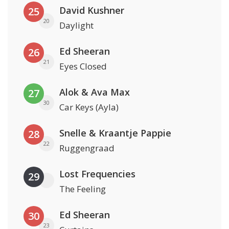
David Kushner
25
20
Daylight
Ed Sheeran
26
21
Eyes Closed
Alok & Ava Max
27
30
Car Keys (Ayla)
Snelle & Kraantje Pappie
28
22
Ruggengraad
Lost Frequencies
29
The Feeling
Ed Sheeran
30
23