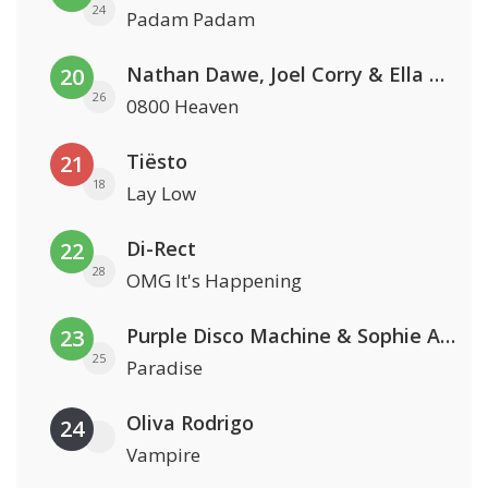
24
Padam Padam
Nathan Dawe, Joel Corry & Ella Henderson
20
26
0800 Heaven
Tiësto
21
18
Lay Low
Di-Rect
22
28
OMG It's Happening
Purple Disco Machine & Sophie And The Giants
23
25
Paradise
Oliva Rodrigo
24
Vampire