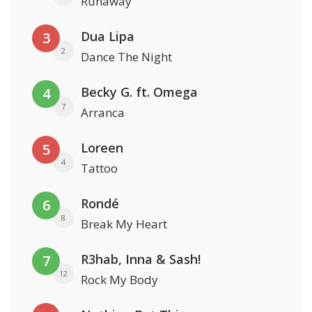
Runaway
Dua Lipa
3
2
Dance The Night
Becky G. ft. Omega
4
7
Arranca
Loreen
5
4
Tattoo
Rondé
6
8
Break My Heart
R3hab, Inna & Sash!
7
12
Rock My Body