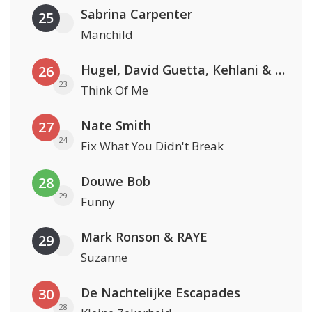
Sabrina Carpenter
25
Manchild
Hugel, David Guetta, Kehlani & Daecolm
26
23
Think Of Me
Nate Smith
27
24
Fix What You Didn't Break
Douwe Bob
28
29
Funny
Mark Ronson & RAYE
29
Suzanne
De Nachtelijke Escapades
30
28