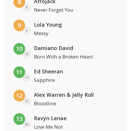
Afrojack
8
8
Never Forget You
Lola Young
9
9
Messy
Damiano David
10
13
Born With a Broken Heart
Ed Sheeran
11
17
Sapphire
Alex Warren & Jelly Roll
12
12
Bloodline
Ravyn Lenae
13
20
Love Me Not