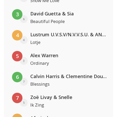
Show Me Love
David Guetta & Sia
3
6
Beautiful People
Lustrum U.V.S.V/N.V.V.S.U. & ANNO ONS & Jopke van Dobbenburgh & Roeland Beelen
4
4
Lotje
Alex Warren
5
3
Ordinary
Calvin Harris & Clementine Douglas
6
7
Blessings
Zoë Livay & Snelle
7
5
Ik Zing