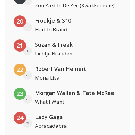
Zon Zakt In De Zee (Kwakkemolie)
Froukje & S10
20
14
Hart In Brand
Suzan & Freek
21
10
Lichtje Branden
Robert Van Hemert
22
22
Mona Lisa
Morgan Wallen & Tate McRae
23
25
What I Want
Lady Gaga
24
19
Abracadabra