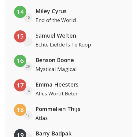
Miley Cyrus
14
15
End of the World
Samuel Welten
15
11
Echte Liefde Is Te Koop
Benson Boone
16
26
Mystical Magical
Emma Heesters
17
16
Alles Wordt Beter
Pommelien Thijs
18
18
Atlas
Barry Badpak
19