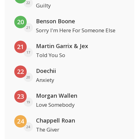
22
Guilty
Benson Boone
20
21
Sorry I'm Here For Someone Else
Martin Garrix & Jex
21
17
Told You So
Doechii
22
20
Anxiety
Morgan Wallen
23
19
Love Somebody
Chappell Roan
24
24
The Giver