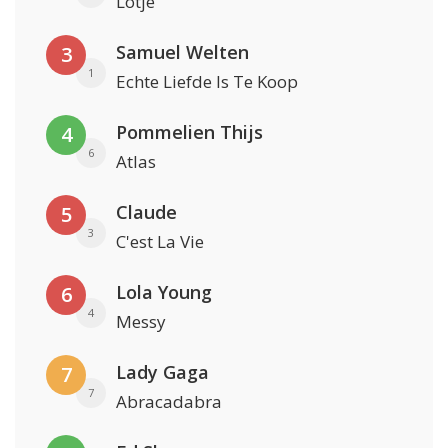
Lotje
Samuel Welten
3
1
Echte Liefde Is Te Koop
Pommelien Thijs
4
6
Atlas
Claude
5
3
C'est La Vie
Lola Young
6
4
Messy
Lady Gaga
7
7
Abracadabra