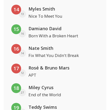
Myles Smith
14
13
Nice To Meet You
Damiano David
15
16
Born With a Broken Heart
Nate Smith
16
14
Fix What You Didn't Break
Rosé & Bruno Mars
17
12
APT
Miley Cyrus
18
27
End of the World
Teddy Swims
19