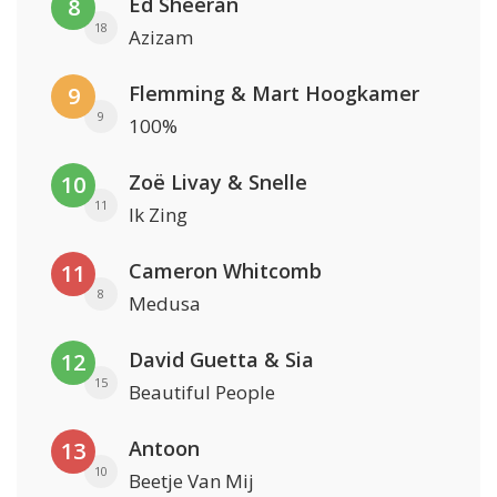
Ed Sheeran
8
18
Azizam
Flemming & Mart Hoogkamer
9
9
100%
Zoë Livay & Snelle
10
11
Ik Zing
Cameron Whitcomb
11
8
Medusa
David Guetta & Sia
12
15
Beautiful People
Antoon
13
10
Beetje Van Mij