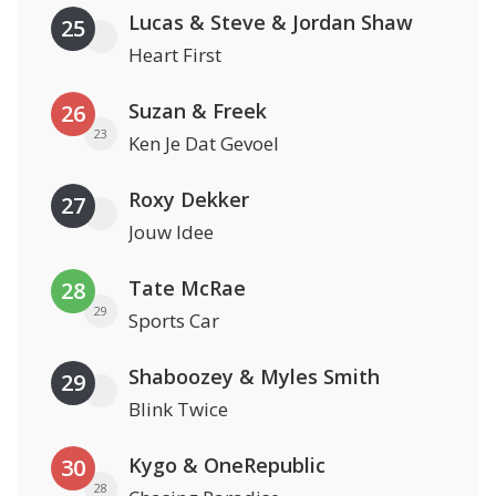
Lucas & Steve & Jordan Shaw
25
Heart First
Suzan & Freek
26
23
Ken Je Dat Gevoel
Roxy Dekker
27
Jouw Idee
Tate McRae
28
29
Sports Car
Shaboozey & Myles Smith
29
Blink Twice
Kygo & OneRepublic
30
28