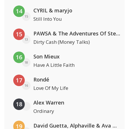
CYRIL & maryjo
14
15
Still Into You
PAWSA & The Adventures Of Stevie V
15
13
Dirty Cash (Money Talks)
Son Mieux
16
18
Have A Little Faith
Rondé
17
16
Love Of My Life
Alex Warren
18
Ordinary
David Guetta, Alphaville & Ava Max
19