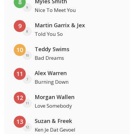
Myles Smith
8
9
Nice To Meet You
Martin Garrix & Jex
9
8
Told You So
Teddy Swims
10
10
Bad Dreams
Alex Warren
11
7
Burning Down
Morgan Wallen
12
11
Love Somebody
Suzan & Freek
13
12
Ken Je Dat Gevoel