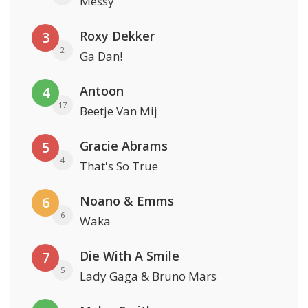
Messy
Roxy Dekker
3
2
Ga Dan!
Antoon
4
17
Beetje Van Mij
Gracie Abrams
5
4
That's So True
Noano & Emms
6
6
Waka
Die With A Smile
7
5
Lady Gaga & Bruno Mars