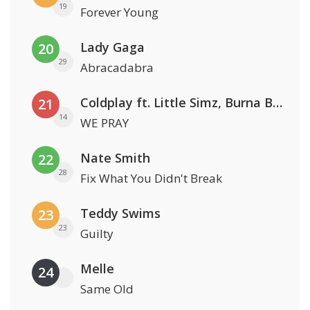
19
Forever Young
Lady Gaga
20
29
Abracadabra
Coldplay ft. Little Simz, Burna Boy, Elyanna & Tini
21
14
WE PRAY
Nate Smith
22
28
Fix What You Didn't Break
Teddy Swims
23
23
Guilty
Melle
24
Same Old