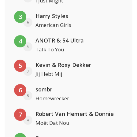
I Just Might
Harry Styles
3
6
American Girls
ANOTR & 54 Ultra
4
8
Talk To You
Kevin & Roxy Dekker
5
3
Jij Hebt Mij
sombr
6
5
Homewrecker
Robert Van Hemert & Donnie
7
4
Moët Dat Nou