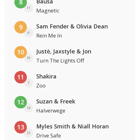
Bausa
8
11
Magnetic
Sam Fender & Olivia Dean
9
9
Rein Me In
Justė, Jaxstyle & Jon
10
10
Turn The Lights Off
Shakira
11
7
Zoo
Suzan & Freek
12
14
Halverwege
Myles Smith & Niall Horan
13
12
Drive Safe