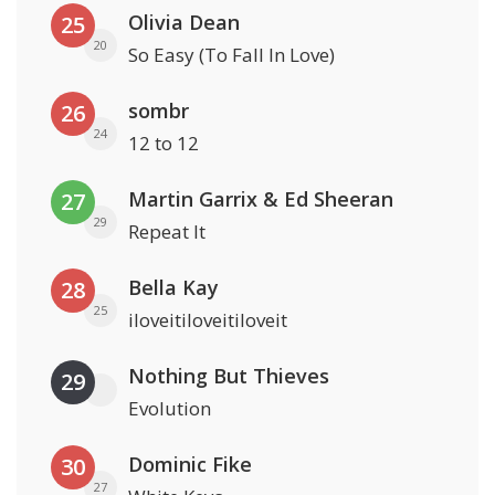
Olivia Dean
25
20
So Easy (To Fall In Love)
sombr
26
24
12 to 12
Martin Garrix & Ed Sheeran
27
29
Repeat It
Bella Kay
28
25
iloveitiloveitiloveit
Nothing But Thieves
29
Evolution
Dominic Fike
30
27