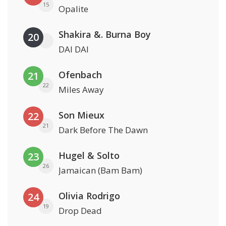
15
Opalite
Shakira &. Burna Boy
20
DAI DAI
Ofenbach
21
22
Miles Away
Son Mieux
22
21
Dark Before The Dawn
Hugel & Solto
23
26
Jamaican (Bam Bam)
Olivia Rodrigo
24
19
Drop Dead