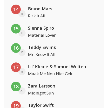
Bruno Mars
14
13
Risk It All
Sienna Spiro
15
18
Material Lover
Teddy Swims
16
17
Mr. Know It All
Lil' Kleine & Samuel Welten
17
16
Maak Me Nou Niet Gek
Zara Larsson
18
23
Midnight Sun
Taylor Swift
19