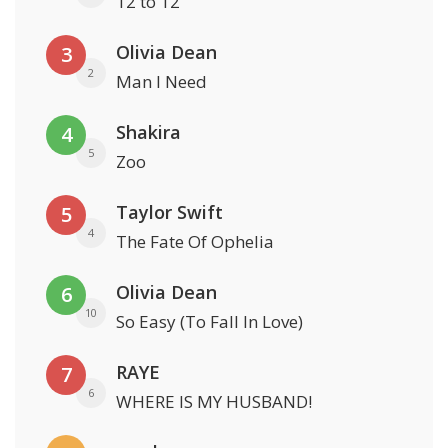
12 to 12
Olivia Dean
3
2
Man I Need
Shakira
4
5
Zoo
Taylor Swift
5
4
The Fate Of Ophelia
Olivia Dean
6
10
So Easy (To Fall In Love)
RAYE
7
6
WHERE IS MY HUSBAND!