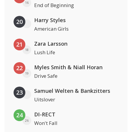
16
End of Beginning
Harry Styles
20
American Girls
Zara Larsson
21
18
Lush Life
Myles Smith & Niall Horan
22
19
Drive Safe
Samuel Welten & Bankzitters
23
Uitslover
DI-RECT
24
26
Won't Fall