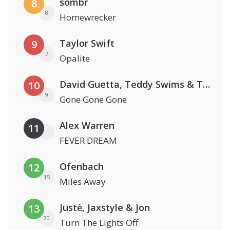
sombr
8
8
Homewrecker
Taylor Swift
9
7
Opalite
David Guetta, Teddy Swims & Tones And I
10
9
Gone Gone Gone
Alex Warren
11
FEVER DREAM
Ofenbach
12
15
Miles Away
Justė, Jaxstyle & Jon
13
20
Turn The Lights Off