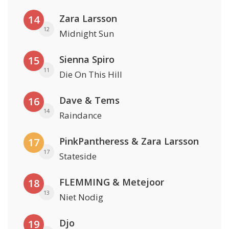
Zara Larsson
14
12
Midnight Sun
Sienna Spiro
15
11
Die On This Hill
Dave & Tems
16
14
Raindance
PinkPantheress & Zara Larsson
17
17
Stateside
FLEMMING & Metejoor
18
13
Niet Nodig
Djo
19