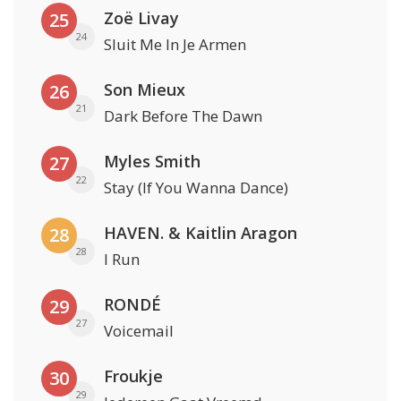
Zoë Livay
25
24
Sluit Me In Je Armen
Son Mieux
26
21
Dark Before The Dawn
Myles Smith
27
22
Stay (If You Wanna Dance)
HAVEN. & Kaitlin Aragon
28
28
I Run
RONDÉ
29
27
Voicemail
Froukje
30
29