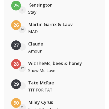
Kensington
25
28
Stay
Martin Garrix & Lauv
26
26
MAD
Claude
27
Amour
WizTheMc, bees & honey
28
27
Show Me Love
Tate McRae
29
TIT FOR TAT
Miley Cyrus
30
30