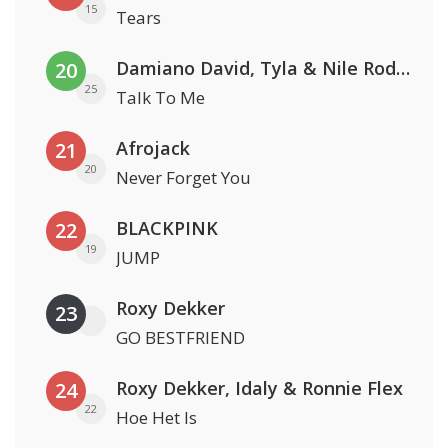
15
Tears
Damiano David, Tyla & Nile Rodgers
20
25
Talk To Me
Afrojack
21
20
Never Forget You
BLACKPINK
22
19
JUMP
Roxy Dekker
23
GO BESTFRIEND
Roxy Dekker, Idaly & Ronnie Flex
24
22
Hoe Het Is