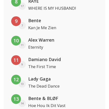
RAYE
8
17
WHERE IS MY HUSBAND!
Bente
9
7
Kan Je Me Zien
Alex Warren
10
11
Eternity
Damiano David
11
9
The First Time
Lady Gaga
12
13
The Dead Dance
Bente & BLØF
13
14
Hoe Hou Ik Dit Vast