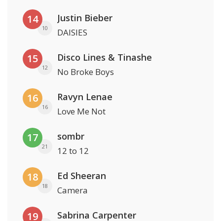
Justin Bieber
14
10
DAISIES
Disco Lines & Tinashe
15
12
No Broke Boys
Ravyn Lenae
16
16
Love Me Not
sombr
17
21
12 to 12
Ed Sheeran
18
18
Camera
Sabrina Carpenter
19