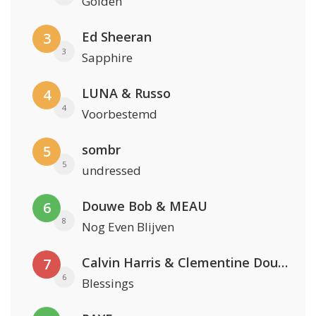
Golden
Ed Sheeran
3
3
Sapphire
LUNA & Russo
4
4
Voorbestemd
sombr
5
5
undressed
Douwe Bob & MEAU
6
8
Nog Even Blijven
Calvin Harris & Clementine Douglas
7
6
Blessings