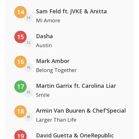
Sam Feld ft. JVKE & Anitta
14
14
Mi Amore
Dasha
15
12
Austin
Mark Ambor
16
16
Belong Together
Martin Garrix ft. Carolina Liar
17
19
Smile
Armin Van Buuren & Chef'Special
18
18
Larger Than Life
David Guetta & OneRepublic
19