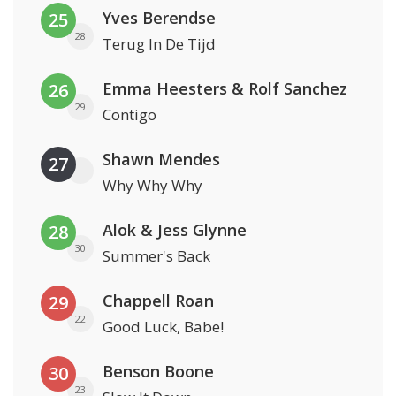
Yves Berendse
25
28
Terug In De Tijd
Emma Heesters & Rolf Sanchez
26
29
Contigo
Shawn Mendes
27
Why Why Why
Alok & Jess Glynne
28
30
Summer's Back
Chappell Roan
29
22
Good Luck, Babe!
Benson Boone
30
23