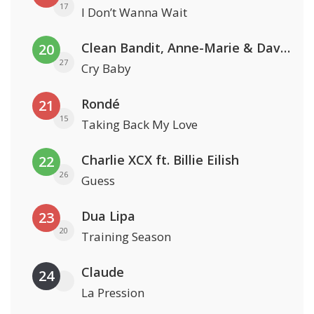
17
I Don’t Wanna Wait
Clean Bandit, Anne-Marie & David Guetta
20
27
Cry Baby
Rondé
21
15
Taking Back My Love
Charlie XCX ft. Billie Eilish
22
26
Guess
Dua Lipa
23
20
Training Season
Claude
24
La Pression