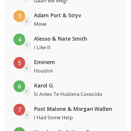
Gaan We Weg?
Adam Port & Stryv
3
3
Move
Alesso & Nate Smith
4
5
i Like It
Eminem
5
4
Houdini
Karol G.
6
9
Si Antes Te Hubiera Conocido
Post Malone & Morgan Wallen
7
6
I Had Some Help