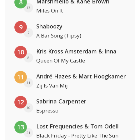
Marshmello & Kane Brown
8
13
Miles On It
Shaboozy
9
7
A Bar Song (Tipsy)
Kris Kross Amsterdam & Inna
10
8
Queen Of My Castle
André Hazes & Mart Hoogkamer
11
11
Zij Is Van Mij
Sabrina Carpenter
12
10
Espresso
Lost Frequencies & Tom Odell
13
21
Black Friday - Pretty Like The Sun