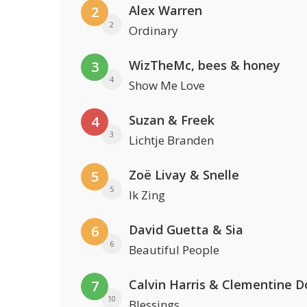
Alex Warren
2
2
Ordinary
WizTheMc, bees & honey
3
4
Show Me Love
Suzan & Freek
4
3
Lichtje Branden
Zoë Livay & Snelle
5
5
Ik Zing
David Guetta & Sia
6
6
Beautiful People
Calvin Harris & Clementine D
7
10
Blessings