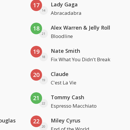
Lady Gaga
17
14
Abracadabra
Alex Warren & Jelly Roll
18
21
Bloodline
Nate Smith
19
18
Fix What You Didn't Break
Claude
20
19
C'est La Vie
Tommy Cash
21
22
Espresso Macchiato
ouglas
Miley Cyrus
22
20
End of the World