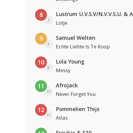
8
7
Lotje
Samuel Welten
9
9
Echte Liefde Is Te Koop
Lola Young
10
8
Messy
Afrojack
11
15
Never Forget You
Pommelien Thijs
12
11
Atlas
Froukje & S10