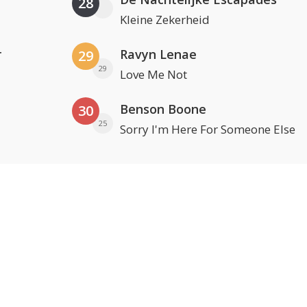
28
Kleine Zekerheid
r
Ravyn Lenae
29
29
Love Me Not
Benson Boone
30
25
Sorry I'm Here For Someone Else