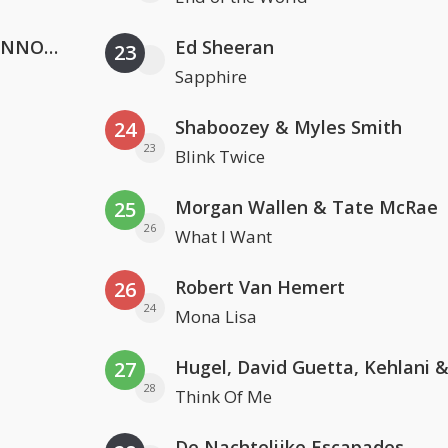
Lustrum U.V.S.V/N.V.V.S.U. & ANNO ONS & Jopke van Dobbenburgh & Roeland Beelen
Ed Sheeran
23
Sapphire
Shaboozey & Myles Smith
24
23
Blink Twice
Morgan Wallen & Tate McRae
25
26
What I Want
Robert Van Hemert
26
24
Mona Lisa
27
28
Think Of Me
De Nachtelijke Escapades