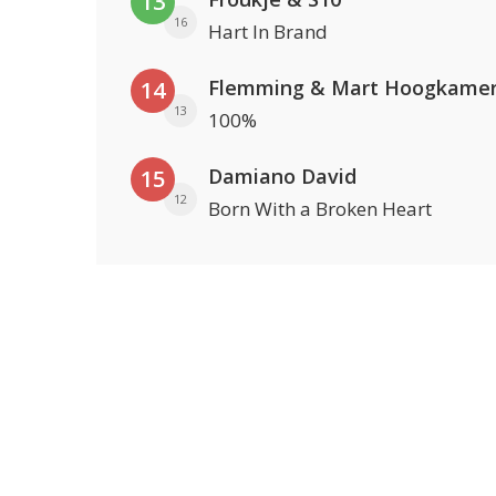
13
16
Hart In Brand
Flemming & Mart Hoogkame
14
13
100%
Damiano David
15
12
Born With a Broken Heart