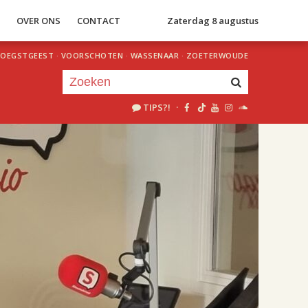
S
OVER ONS
CONTACT
Zaterdag 8 augustus
OEGSTGEEST
·
VOORSCHOTEN
·
WASSENAAR
·
ZOETERWOUDE
TIPS?!
·
Je luistert nu naar
uur 1 van 2
«
Vorig uur
Volgend uur
»
18.00