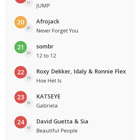
11
JUMP
Afrojack
20
20
Never Forget You
sombr
21
26
12 to 12
Roxy Dekker, Idaly & Ronnie Flex
22
16
Hoe Het Is
KATSEYE
23
18
Gabriela
David Guetta & Sia
24
19
Beautiful People