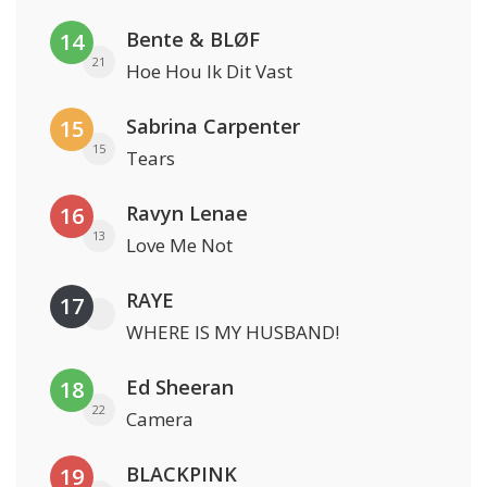
Bente & BLØF
14
21
Hoe Hou Ik Dit Vast
Sabrina Carpenter
15
15
Tears
Ravyn Lenae
16
13
Love Me Not
RAYE
17
WHERE IS MY HUSBAND!
Ed Sheeran
18
22
Camera
BLACKPINK
19