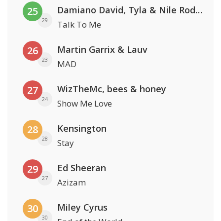
Damiano David, Tyla & Nile Rodgers
25
29
Talk To Me
Martin Garrix & Lauv
26
23
MAD
WizTheMc, bees & honey
27
24
Show Me Love
Kensington
28
28
Stay
Ed Sheeran
29
27
Azizam
Miley Cyrus
30
30