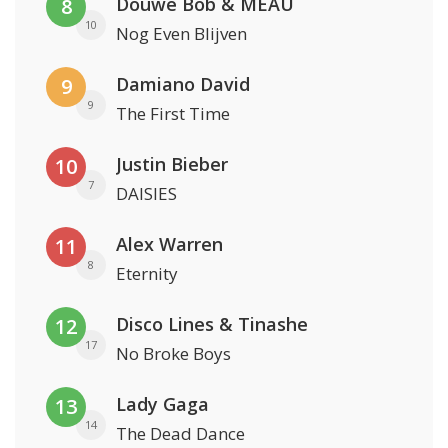
Douwe Bob & MEAU
8
10
Nog Even Blijven
Damiano David
9
9
The First Time
Justin Bieber
10
7
DAISIES
Alex Warren
11
8
Eternity
Disco Lines & Tinashe
12
17
No Broke Boys
Lady Gaga
13
14
The Dead Dance