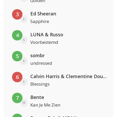
Golden
Ed Sheeran
3
2
Sapphire
LUNA & Russo
4
5
Voorbestemd
sombr
5
6
undressed
Calvin Harris & Clementine Douglas
6
3
Blessings
Bente
7
12
Kan Je Me Zien