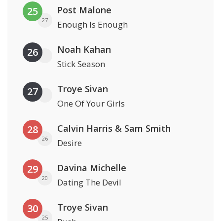
Post Malone
25
27
Enough Is Enough
Noah Kahan
26
Stick Season
Troye Sivan
27
One Of Your Girls
Calvin Harris & Sam Smith
28
26
Desire
Davina Michelle
29
20
Dating The Devil
Troye Sivan
30
25