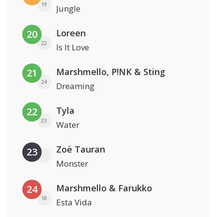
19
Jungle
Loreen
20
22
Is It Love
Marshmello, P!NK & Sting
21
24
Dreaming
Tyla
22
23
Water
Zoë Tauran
23
Monster
Marshmello & Farukko
24
18
Esta Vida