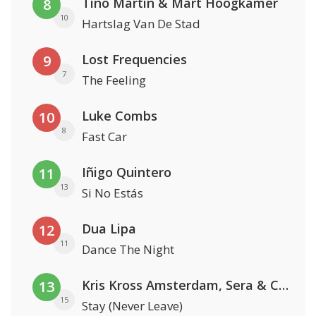
Tino Martin & Mart Hoogkamer
8
10
Hartslag Van De Stad
Lost Frequencies
9
7
The Feeling
Luke Combs
10
8
Fast Car
Iñigo Quintero
11
13
Si No Estás
Dua Lipa
12
11
Dance The Night
Kris Kross Amsterdam, Sera & Conor Maynard
13
15
Stay (Never Leave)