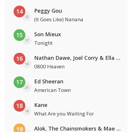
Peggy Gou
14
12
(It Goes Like) Nanana
Son Mieux
15
17
Tonight
Nathan Dawe, Joel Corry & Ella Henderson
16
14
0800 Heaven
Ed Sheeran
17
21
American Town
Kane
18
16
What Are you Waiting For
Alok, The Chainsmokers & Mae Stephens
19