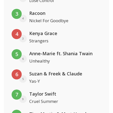
Lose Control
Racoon
3
4
Nickel For Goodbye
Kenya Grace
4
3
Strangers
Anne-Marie ft. Shania Twain
5
6
Unhealthy
Suzan & Freek & Claude
6
5
Yas-Y
Taylor Swift
7
9
Cruel Summer