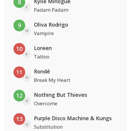
Kylie Minogue
8
9
Padam Padam
Oliva Rodrigo
9
14
Vampire
Loreen
10
8
Tattoo
Rondé
11
10
Break My Heart
Nothing But Thieves
12
13
Overcome
Purple Disco Machine & Kungs
13
12
Substitution