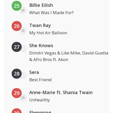
Billie Eilish
25
29
What Was I Made For?
Twan Ray
26
23
My Hot Air Balloon
She Knows
27
Dimitri Vegas & Like Mike, David Guetta
& Afro Bros ft. Akon
Sera
28
Best Friend
Anne-Marie ft. Shania Twain
29
25
Unhealthy
Flemming