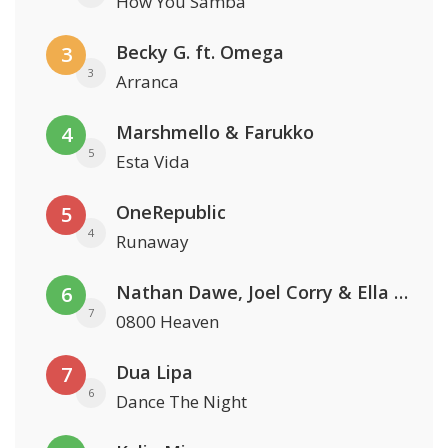
How You Samba
Becky G. ft. Omega
3
3
Arranca
Marshmello & Farukko
4
5
Esta Vida
OneRepublic
5
4
Runaway
Nathan Dawe, Joel Corry & Ella Henderson
6
7
0800 Heaven
Dua Lipa
7
6
Dance The Night