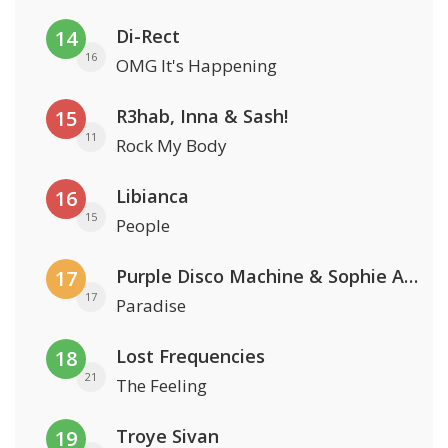
Di-Rect
14
16
OMG It's Happening
R3hab, Inna & Sash!
15
11
Rock My Body
Libianca
16
15
People
Purple Disco Machine & Sophie And The Giants
17
17
Paradise
Lost Frequencies
18
21
The Feeling
Troye Sivan
19