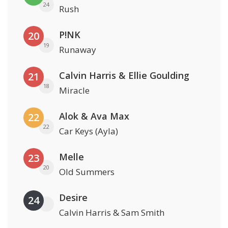
24
Rush
P!NK
20
19
Runaway
Calvin Harris & Ellie Goulding
21
18
Miracle
Alok & Ava Max
22
22
Car Keys (Ayla)
Melle
23
20
Old Summers
Desire
24
Calvin Harris & Sam Smith