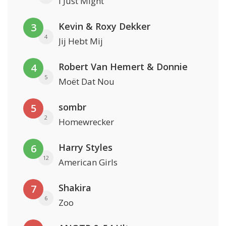
I Just Might
Kevin & Roxy Dekker
3
4
Jij Hebt Mij
Robert Van Hemert & Donnie
4
5
Moët Dat Nou
sombr
5
2
Homewrecker
Harry Styles
6
12
American Girls
Shakira
7
6
Zoo