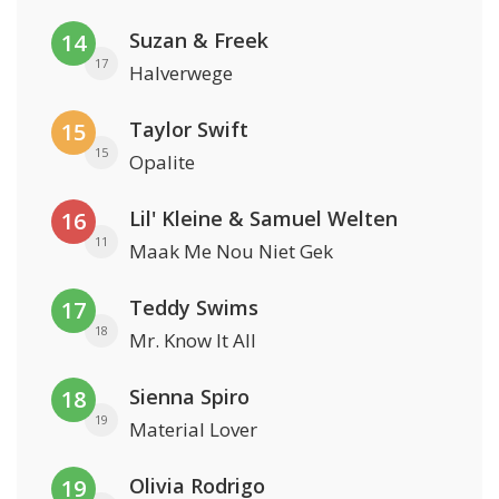
Suzan & Freek
14
17
Halverwege
Taylor Swift
15
15
Opalite
Lil' Kleine & Samuel Welten
16
11
Maak Me Nou Niet Gek
Teddy Swims
17
18
Mr. Know It All
Sienna Spiro
18
19
Material Lover
Olivia Rodrigo
19