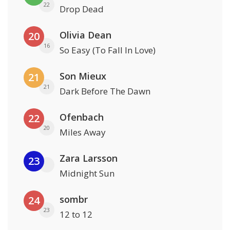
22
Drop Dead
Olivia Dean
20
16
So Easy (To Fall In Love)
Son Mieux
21
21
Dark Before The Dawn
Ofenbach
22
20
Miles Away
Zara Larsson
23
Midnight Sun
sombr
24
23
12 to 12