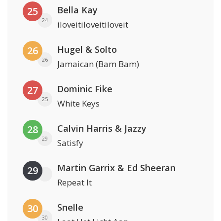
Bella Kay
25
24
iloveitiloveitiloveit
Hugel & Solto
26
26
Jamaican (Bam Bam)
Dominic Fike
27
25
White Keys
Calvin Harris & Jazzy
28
29
Satisfy
Martin Garrix & Ed Sheeran
29
Repeat It
Snelle
30
30