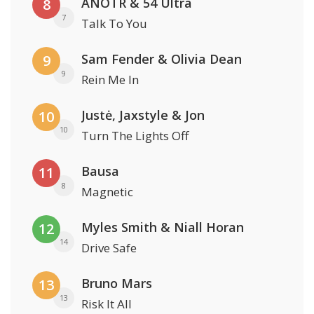
ANOTR & 54 Ultra
8
7
Talk To You
Sam Fender & Olivia Dean
9
9
Rein Me In
Justė, Jaxstyle & Jon
10
10
Turn The Lights Off
Bausa
11
8
Magnetic
Myles Smith & Niall Horan
12
14
Drive Safe
Bruno Mars
13
13
Risk It All