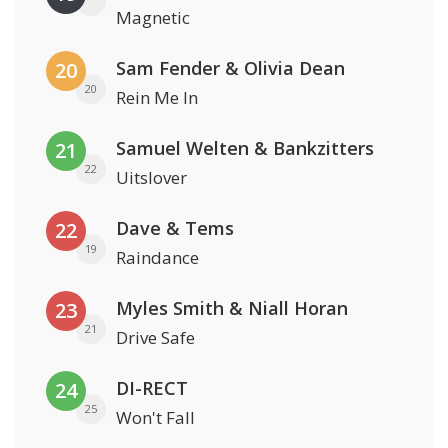
Magnetic
Sam Fender & Olivia Dean
20
20
Rein Me In
Samuel Welten & Bankzitters
21
22
Uitslover
Dave & Tems
22
19
Raindance
Myles Smith & Niall Horan
23
21
Drive Safe
DI-RECT
24
25
Won't Fall