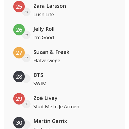
Zara Larsson
25
23
Lush Life
Jelly Roll
26
29
I'm Good
Suzan & Freek
27
27
Halverwege
BTS
28
SWIM
Zoë Livay
29
26
Sluit Me In Je Armen
Martin Garrix
30