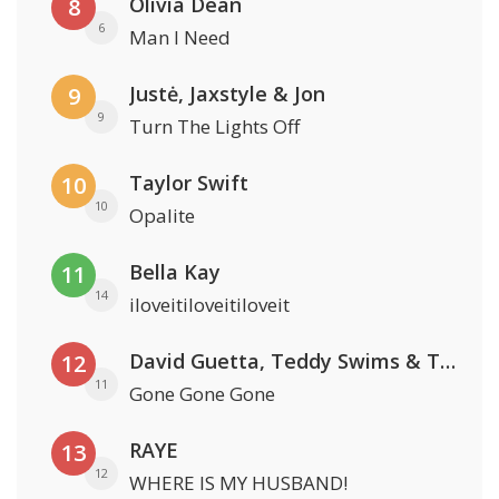
Olivia Dean
8
6
Man I Need
Justė, Jaxstyle & Jon
9
9
Turn The Lights Off
Taylor Swift
10
10
Opalite
Bella Kay
11
14
iloveitiloveitiloveit
David Guetta, Teddy Swims & Tones And I
12
11
Gone Gone Gone
RAYE
13
12
WHERE IS MY HUSBAND!