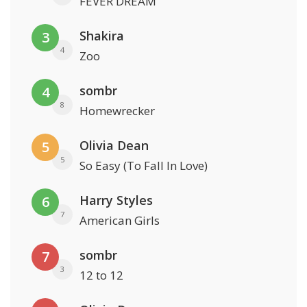
FEVER DREAM
Shakira
3
4
Zoo
sombr
4
8
Homewrecker
Olivia Dean
5
5
So Easy (To Fall In Love)
Harry Styles
6
7
American Girls
sombr
7
3
12 to 12