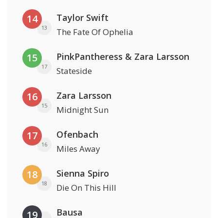
Taylor Swift
14
13
The Fate Of Ophelia
PinkPantheress & Zara Larsson
15
17
Stateside
Zara Larsson
16
15
Midnight Sun
Ofenbach
17
16
Miles Away
Sienna Spiro
18
18
Die On This Hill
Bausa
19