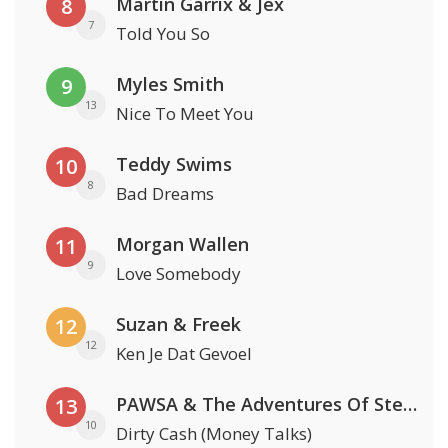
Martin Garrix & Jex
8
7
Told You So
Myles Smith
9
13
Nice To Meet You
Teddy Swims
10
8
Bad Dreams
Morgan Wallen
11
9
Love Somebody
Suzan & Freek
12
12
Ken Je Dat Gevoel
PAWSA & The Adventures Of Stevie V
13
10
Dirty Cash (Money Talks)