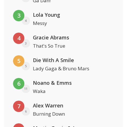
Ga Dan!
Lola Young
3
4
Messy
Gracie Abrams
4
3
That's So True
Die With A Smile
5
5
Lady Gaga & Bruno Mars
Noano & Emms
6
11
Waka
Alex Warren
7
6
Burning Down