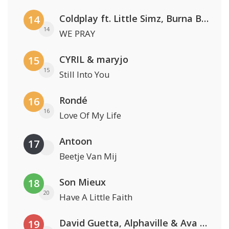
Coldplay ft. Little Simz, Burna Boy, Elyanna & Tini
14
14
WE PRAY
CYRIL & maryjo
15
15
Still Into You
Rondé
16
16
Love Of My Life
Antoon
17
Beetje Van Mij
Son Mieux
18
20
Have A Little Faith
David Guetta, Alphaville & Ava Max
19