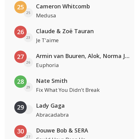
Cameron Whitcomb
25
25
Medusa
Claude & Zoë Tauran
26
23
Je T'aime
Armin van Buuren, Alok, Norma Jean Martine & LAWRENT
27
26
Euphoria
Nate Smith
28
29
Fix What You Didn't Break
Lady Gaga
29
Abracadabra
Douwe Bob & SERA
30
27