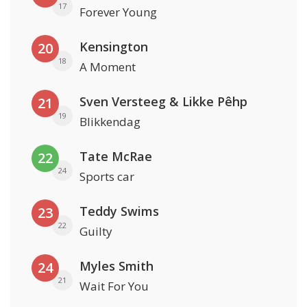
17
Forever Young
Kensington
20
18
A Moment
Sven Versteeg & Likke Pêhp
21
19
Blikkendag
Tate McRae
22
24
Sports car
Teddy Swims
23
22
Guilty
Myles Smith
24
21
Wait For You