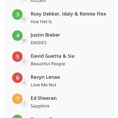
Azizam
Roxy Dekker, Idaly & Ronnie Flex
3
11
Hoe Het Is
Justin Bieber
4
10
DAISIES
David Guetta & Sia
5
3
Beautiful People
Ravyn Lenae
6
4
Love Me Not
Ed Sheeran
7
7
Sapphire