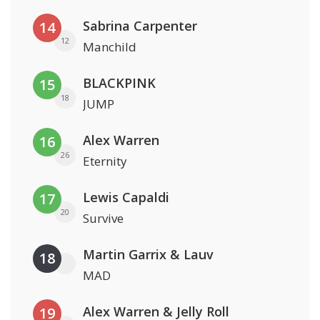
Sabrina Carpenter
14
12
Manchild
BLACKPINK
15
18
JUMP
Alex Warren
16
26
Eternity
Lewis Capaldi
17
20
Survive
Martin Garrix & Lauv
18
MAD
Alex Warren & Jelly Roll
19