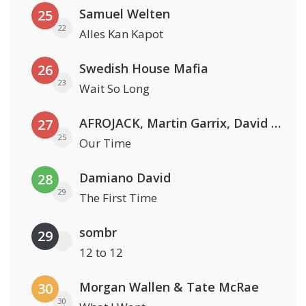
Samuel Welten
25
22
Alles Kan Kapot
Swedish House Mafia
26
23
Wait So Long
AFROJACK, Martin Garrix, David Guetta & Amél
27
25
Our Time
Damiano David
28
29
The First Time
sombr
29
12 to 12
Morgan Wallen & Tate McRae
30
30