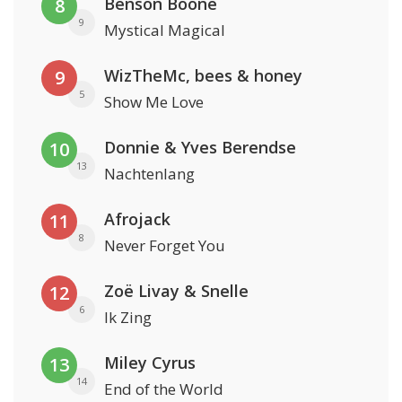
Benson Boone
8
9
Mystical Magical
WizTheMc, bees & honey
9
5
Show Me Love
Donnie & Yves Berendse
10
13
Nachtenlang
Afrojack
11
8
Never Forget You
Zoë Livay & Snelle
12
6
Ik Zing
Miley Cyrus
13
14
End of the World