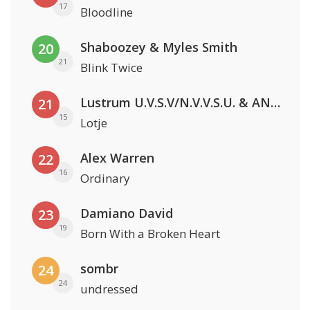
17
Bloodline
Shaboozey & Myles Smith
20
21
Blink Twice
Lustrum U.V.S.V/N.V.V.S.U. & ANNO ONS & Jopke van Dobbenburgh & Roeland Beelen
21
15
Lotje
Alex Warren
22
16
Ordinary
Damiano David
23
19
Born With a Broken Heart
sombr
24
24
undressed