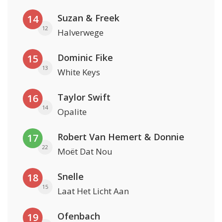
Suzan & Freek
14
12
Halverwege
Dominic Fike
15
13
White Keys
Taylor Swift
16
14
Opalite
Robert Van Hemert & Donnie
17
22
Moët Dat Nou
Snelle
18
15
Laat Het Licht Aan
Ofenbach
19