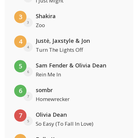
I Just Might
Shakira
3
3
Zoo
Justė, Jaxstyle & Jon
4
4
Turn The Lights Off
Sam Fender & Olivia Dean
5
6
Rein Me In
sombr
6
7
Homewrecker
Olivia Dean
7
5
So Easy (To Fall In Love)