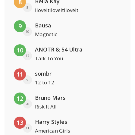
Bella Kay
8
8
iloveitiloveitiloveit
Bausa
9
10
Magnetic
ANOTR & 54 Ultra
10
17
Talk To You
sombr
11
9
12 to 12
Bruno Mars
12
20
Risk It All
Harry Styles
13
11
American Girls