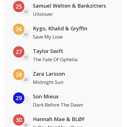
Samuel Welten & Bankzitters
25
24
Uitslover
Kygo, Khalid & Gryffin
26
26
Save My Love
Taylor Swift
27
25
The Fate Of Ophelia
Zara Larsson
28
28
Midnight Sun
Son Mieux
29
Dark Before The Dawn
Hannah Mae & BLØF
30
29