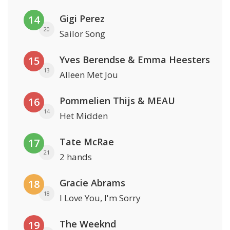
Gigi Perez
14
20
Sailor Song
Yves Berendse & Emma Heesters
15
13
Alleen Met Jou
Pommelien Thijs & MEAU
16
14
Het Midden
Tate McRae
17
21
2 hands
Gracie Abrams
18
18
I Love You, I'm Sorry
The Weeknd
19