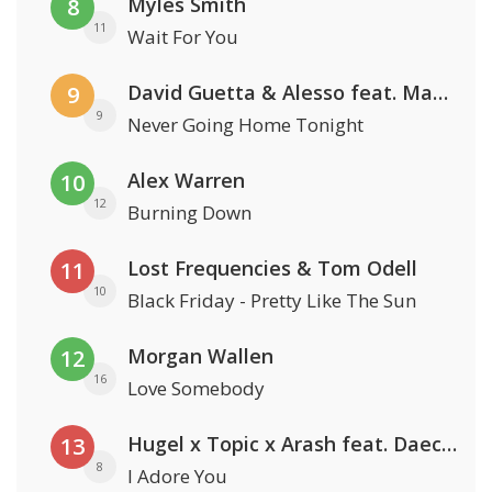
Myles Smith
8
11
Wait For You
David Guetta & Alesso feat. Madison Love
9
9
Never Going Home Tonight
Alex Warren
10
12
Burning Down
Lost Frequencies & Tom Odell
11
10
Black Friday - Pretty Like The Sun
Morgan Wallen
12
16
Love Somebody
Hugel x Topic x Arash feat. Daecolm
13
8
I Adore You