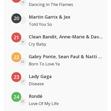
15
Dancing In The Flames
Martin Garrix & Jex
20
Told You So
Clean Bandit, Anne-Marie & David Guetta
21
19
Cry Baby
Gabry Ponte, Sean Paul & Natti Natasha
22
22
Born To Love Ya
Lady Gaga
23
17
Disease
Rondé
24
25
Love Of My Life