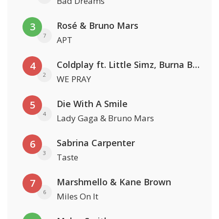
Bad Dreams
Rosé & Bruno Mars
3
7
APT
Coldplay ft. Little Simz, Burna Boy, Elyanna & Tini
4
2
WE PRAY
Die With A Smile
5
4
Lady Gaga & Bruno Mars
Sabrina Carpenter
6
3
Taste
Marshmello & Kane Brown
7
6
Miles On It