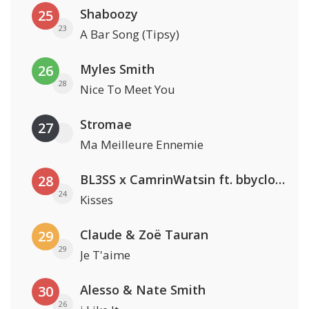
Shaboozy
25
23
A Bar Song (Tipsy)
Myles Smith
26
28
Nice To Meet You
Stromae
27
Ma Meilleure Ennemie
BL3SS x CamrinWatsin ft. bbyclose
28
24
Kisses
Claude & Zoë Tauran
29
29
Je T'aime
Alesso & Nate Smith
30
26