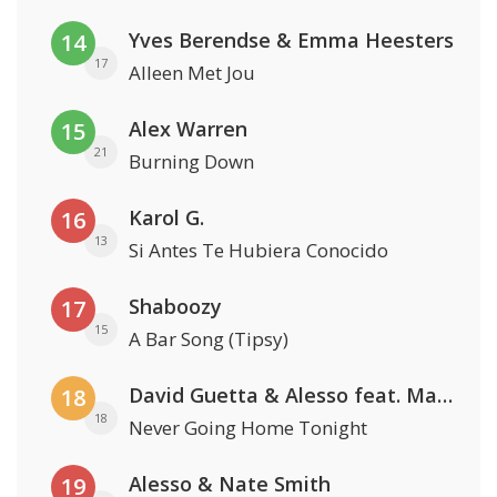
Yves Berendse & Emma Heesters
14
17
Alleen Met Jou
Alex Warren
15
21
Burning Down
Karol G.
16
13
Si Antes Te Hubiera Conocido
Shaboozy
17
15
A Bar Song (Tipsy)
David Guetta & Alesso feat. Madison Love
18
18
Never Going Home Tonight
Alesso & Nate Smith
19