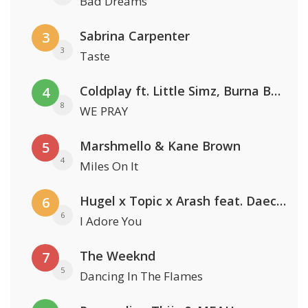
Bad Dreams
Sabrina Carpenter
3
3
Taste
Coldplay ft. Little Simz, Burna Boy, Elyanna & Tini
4
8
WE PRAY
Marshmello & Kane Brown
5
4
Miles On It
Hugel x Topic x Arash feat. Daecolm
6
6
I Adore You
The Weeknd
7
5
Dancing In The Flames