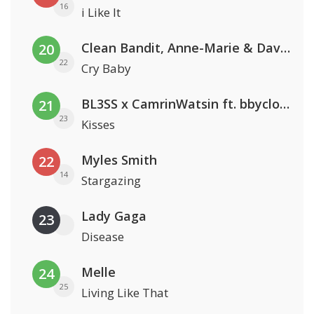
16
i Like It
Clean Bandit, Anne-Marie & David Guetta
20
22
Cry Baby
BL3SS x CamrinWatsin ft. bbyclose
21
23
Kisses
Myles Smith
22
14
Stargazing
Lady Gaga
23
Disease
Melle
24
25
Living Like That