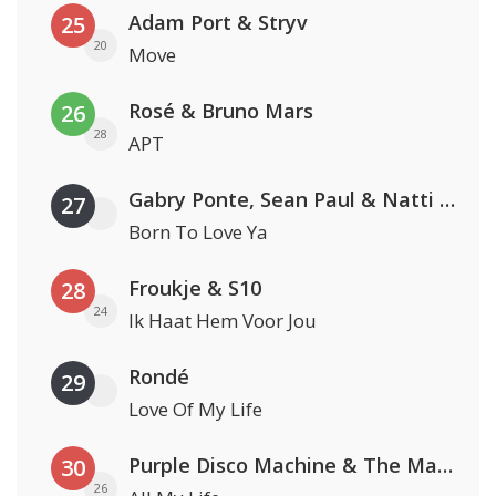
Adam Port & Stryv
25
20
Move
Rosé & Bruno Mars
26
28
APT
Gabry Ponte, Sean Paul & Natti Natasha
27
Born To Love Ya
Froukje & S10
28
24
Ik Haat Hem Voor Jou
Rondé
29
Love Of My Life
Purple Disco Machine & The Magician
30
26