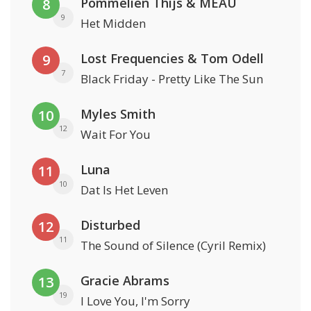
Pommelien Thijs & MEAU
8
9
Het Midden
Lost Frequencies & Tom Odell
9
7
Black Friday - Pretty Like The Sun
Myles Smith
10
12
Wait For You
Luna
11
10
Dat Is Het Leven
Disturbed
12
11
The Sound of Silence (Cyril Remix)
Gracie Abrams
13
19
I Love You, I'm Sorry