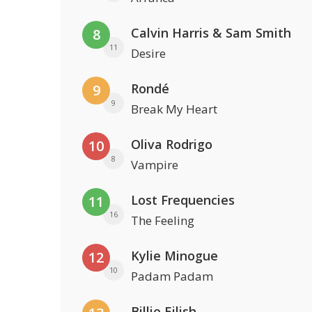
Calvin Harris & Sam Smith
8
11
Desire
Rondé
9
9
Break My Heart
Oliva Rodrigo
10
8
Vampire
Lost Frequencies
11
16
The Feeling
Kylie Minogue
12
10
Padam Padam
Billie Eilish