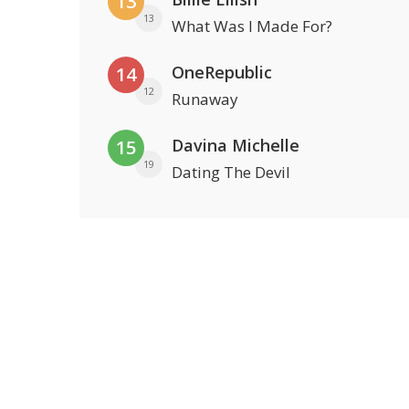
13
13
What Was I Made For?
OneRepublic
14
12
Runaway
Davina Michelle
15
19
Dating The Devil