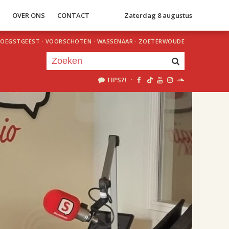
S
OVER ONS
CONTACT
Zaterdag 8 augustus
OEGSTGEEST
·
VOORSCHOTEN
·
WASSENAAR
·
ZOETERWOUDE
TIPS?!
·
Je luistert nu naar
uur 1 van 2
«
Vorig uur
Volgend uur
»
18.00