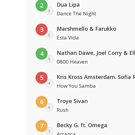
Dua Lipa
2
3
Dance The Night
Marshmello & Farukko
3
2
Esta Vida
4
5
0800 Heaven
5
4
How You Samba
Troye Sivan
6
6
Rush
Becky G. ft. Omega
7
7
Arranca