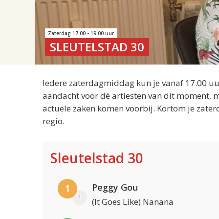
Zaterdag 17.00 - 19.00 uur
SLEUTELSTAD 30
Iedere zaterdagmiddag kun je vanaf 17.00 uur
aandacht voor dé artiesten van dit moment, m
actuele zaken komen voorbij. Kortom je zater
regio.
Sleutelstad 30
Peggy Gou
1
1
(It Goes Like) Nanana