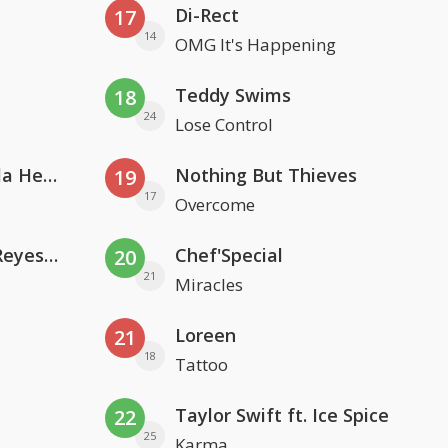
Di-Rect
17
14
OMG It's Happening
Teddy Swims
18
24
Lose Control
Nathan Dawe, Joel Corry & Ella Henderson
Nothing But Thieves
19
17
Overcome
Kris Kross Amsterdam. Sofia Reyes & Tinie Tempah
Chef'Special
20
21
Miracles
Loreen
21
18
Tattoo
Taylor Swift ft. Ice Spice
22
25
Karma