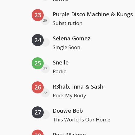
Purple Disco Machine & Kungs
23
20
Substitution
Selena Gomez
24
Single Soon
Snelle
25
27
Radio
R3hab, Inna & Sash!
26
22
Rock My Body
Douwe Bob
27
This World Is Our Home
Post Malone