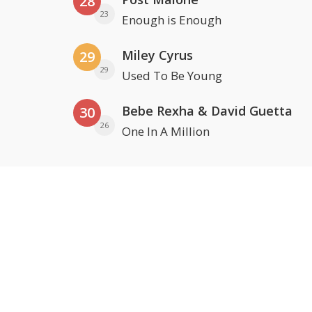
28
23
Enough is Enough
Miley Cyrus
29
29
Used To Be Young
Bebe Rexha & David Guetta
30
26
One In A Million