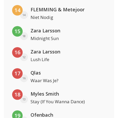
FLEMMING & Metejoor
14
14
Niet Nodig
Zara Larsson
15
18
Midnight Sun
Zara Larsson
16
12
Lush Life
Qlas
17
16
Waar Was Je?
Myles Smith
18
13
Stay (If You Wanna Dance)
Ofenbach
19