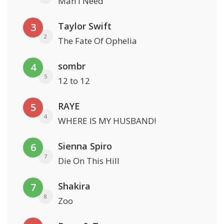
Man I Need
Taylor Swift
3
2
The Fate Of Ophelia
sombr
4
5
12 to 12
RAYE
5
4
WHERE IS MY HUSBAND!
Sienna Spiro
6
7
Die On This Hill
Shakira
7
8
Zoo