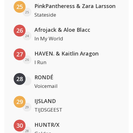
PinkPantheress & Zara Larsson
25
25
Stateside
Afrojack & Aloe Blacc
26
24
In My World
HAVEN. & Kaitlin Aragon
27
26
I Run
RONDÉ
28
Voicemail
IJSLAND
29
29
TIJDSGEEST
HUNTR/X
30
28