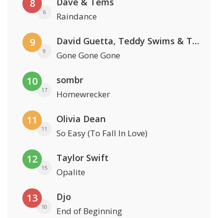
Dave & Tems
8
6
Raindance
David Guetta, Teddy Swims & Tones And I
9
9
Gone Gone Gone
sombr
10
17
Homewrecker
Olivia Dean
11
11
So Easy (To Fall In Love)
Taylor Swift
12
15
Opalite
Djo
13
10
End of Beginning