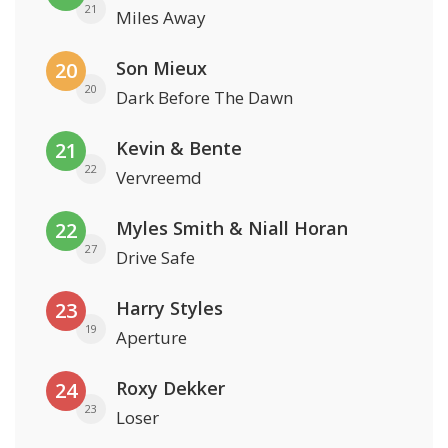
21
Miles Away
Son Mieux
20
20
Dark Before The Dawn
Kevin & Bente
21
22
Vervreemd
Myles Smith & Niall Horan
22
27
Drive Safe
Harry Styles
23
19
Aperture
Roxy Dekker
24
23
Loser