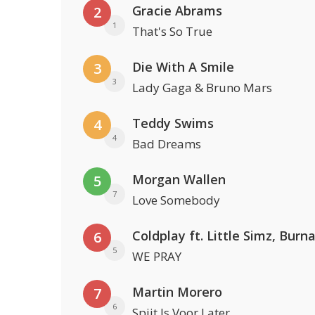
Gracie Abrams
2
1
That's So True
Die With A Smile
3
3
Lady Gaga & Bruno Mars
Teddy Swims
4
4
Bad Dreams
Morgan Wallen
5
7
Love Somebody
6
5
WE PRAY
Martin Morero
7
6
Spijt Is Voor Later