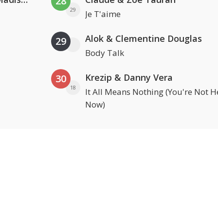
28
29
Je T'aime
Alok & Clementine Douglas
29
Body Talk
Krezip & Danny Vera
30
18
It All Means Nothing (You're Not H
Now)