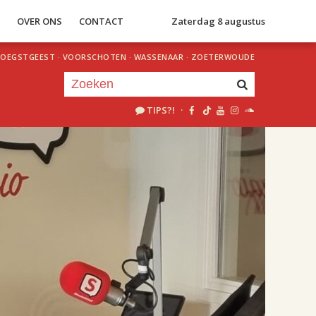
S
OVER ONS
CONTACT
Zaterdag 8 augustus
OEGSTGEEST
·
VOORSCHOTEN
·
WASSENAAR
·
ZOETERWOUDE
TIPS?!
·
Je luistert nu naar
uur 1 van 2
«
Vorig uur
Volgend uur
»
18.00