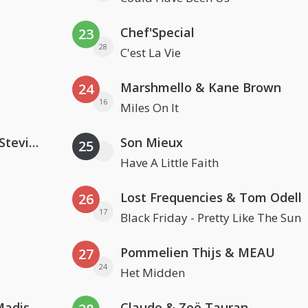
Chef'Special
23
28
C'est La Vie
Marshmello & Kane Brown
24
16
Miles On It
PAWSA & The Adventures Of Stevie V
Son Mieux
25
Have A Little Faith
Lost Frequencies & Tom Odell
26
17
Black Friday - Pretty Like The Sun
Pommelien Thijs & MEAU
27
24
Het Midden
David Guetta & Alesso feat. Madison Love
Claude & Zoë Tauran