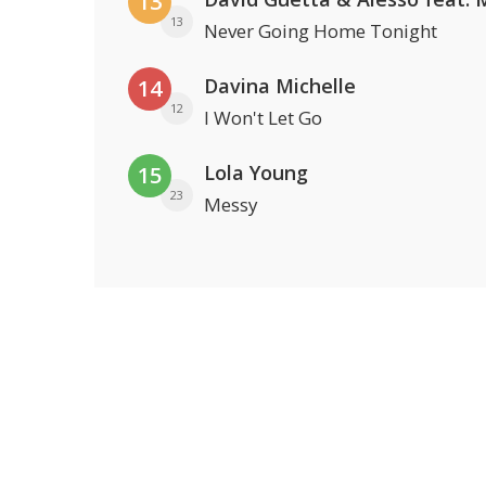
13
13
Never Going Home Tonight
Davina Michelle
14
12
I Won't Let Go
Lola Young
15
23
Messy