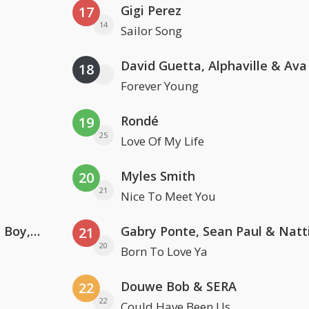
Gigi Perez
17
14
Sailor Song
David Guetta, Alphaville & Av
18
Forever Young
Rondé
19
25
Love Of My Life
Myles Smith
20
21
Nice To Meet You
Coldplay ft. Little Simz, Burna Boy, Elyanna & Tini
21
20
Born To Love Ya
Douwe Bob & SERA
22
22
Could Have Been Us