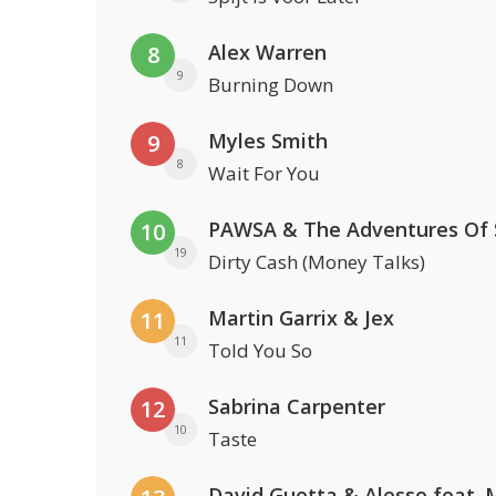
Alex Warren
8
9
Burning Down
Myles Smith
9
8
Wait For You
10
19
Dirty Cash (Money Talks)
Martin Garrix & Jex
11
11
Told You So
Sabrina Carpenter
12
10
Taste