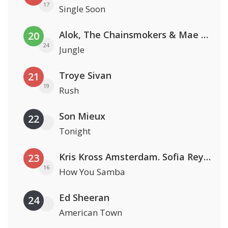
17
Single Soon
Alok, The Chainsmokers & Mae Stephens
20
24
Jungle
Troye Sivan
21
19
Rush
Son Mieux
22
Tonight
Kris Kross Amsterdam. Sofia Reyes & Tinie Tempah
23
16
How You Samba
Ed Sheeran
24
American Town