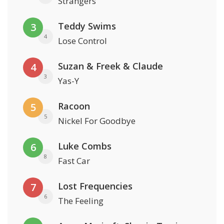
Strangers
Teddy Swims
3
4
Lose Control
Suzan & Freek & Claude
4
3
Yas-Y
Racoon
5
5
Nickel For Goodbye
Luke Combs
6
8
Fast Car
Lost Frequencies
7
6
The Feeling