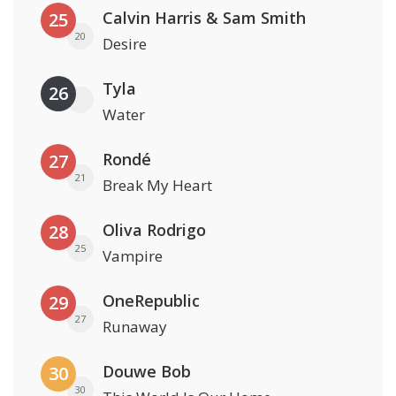
Calvin Harris & Sam Smith
25
20
Desire
Tyla
26
Water
Rondé
27
21
Break My Heart
Oliva Rodrigo
28
25
Vampire
OneRepublic
29
27
Runaway
Douwe Bob
30
30