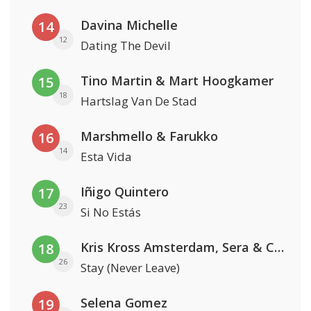
Davina Michelle
14
12
Dating The Devil
Tino Martin & Mart Hoogkamer
15
18
Hartslag Van De Stad
Marshmello & Farukko
16
14
Esta Vida
Iñigo Quintero
17
23
Si No Estás
Kris Kross Amsterdam, Sera & Conor Maynard
18
26
Stay (Never Leave)
Selena Gomez
19