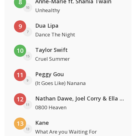
Anne-Marie ft. Shania Twain
8
10
Unhealthy
Dua Lipa
9
7
Dance The Night
Taylor Swift
10
15
Cruel Summer
Peggy Gou
11
9
(It Goes Like) Nanana
Nathan Dawe, Joel Corry & Ella Henderson
12
11
0800 Heaven
Kane
13
13
What Are you Waiting For