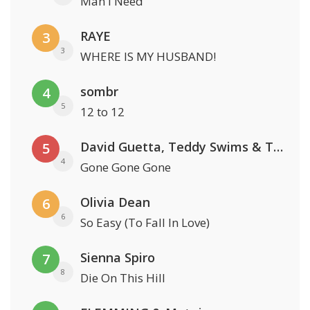
Man I Need
RAYE
3
3
WHERE IS MY HUSBAND!
sombr
4
5
12 to 12
David Guetta, Teddy Swims & Tones And I
5
4
Gone Gone Gone
Olivia Dean
6
6
So Easy (To Fall In Love)
Sienna Spiro
7
8
Die On This Hill