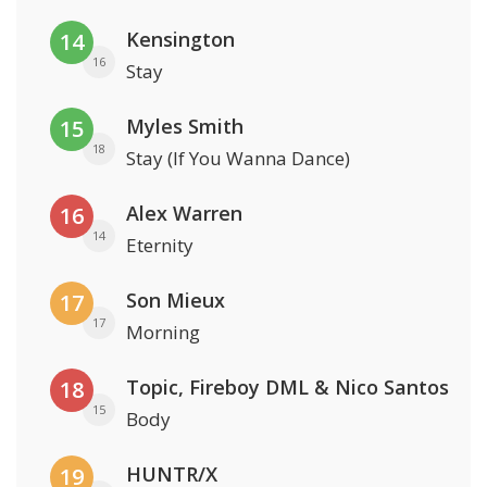
Kensington
14
16
Stay
Myles Smith
15
18
Stay (If You Wanna Dance)
Alex Warren
16
14
Eternity
Son Mieux
17
17
Morning
Topic, Fireboy DML & Nico Santos
18
15
Body
HUNTR/X
19