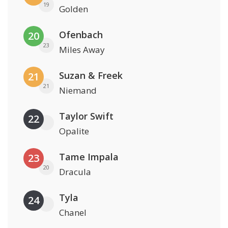
19
Golden
Ofenbach
20
23
Miles Away
Suzan & Freek
21
21
Niemand
Taylor Swift
22
Opalite
Tame Impala
23
20
Dracula
Tyla
24
Chanel