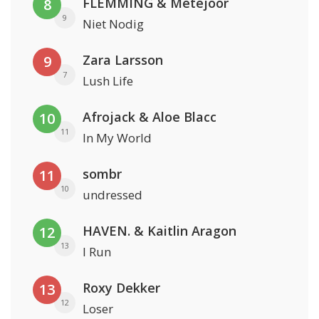
FLEMMING & Metejoor
8
9
Niet Nodig
Zara Larsson
9
7
Lush Life
Afrojack & Aloe Blacc
10
11
In My World
sombr
11
10
undressed
HAVEN. & Kaitlin Aragon
12
13
I Run
Roxy Dekker
13
12
Loser