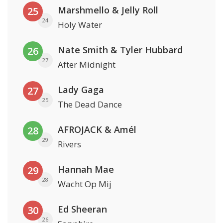
Marshmello & Jelly Roll
25
24
Holy Water
Nate Smith & Tyler Hubbard
26
27
After Midnight
Lady Gaga
27
25
The Dead Dance
AFROJACK & Amél
28
29
Rivers
Hannah Mae
29
28
Wacht Op Mij
Ed Sheeran
30
26