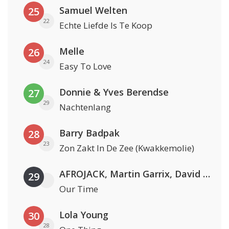
Samuel Welten
25
22
Echte Liefde Is Te Koop
Melle
26
24
Easy To Love
Donnie & Yves Berendse
27
29
Nachtenlang
Barry Badpak
28
23
Zon Zakt In De Zee (Kwakkemolie)
AFROJACK, Martin Garrix, David Guetta & Amél
29
Our Time
Lola Young
30
28