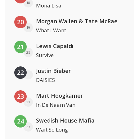
18
Mona Lisa
Morgan Wallen & Tate McRae
20
19
What I Want
Lewis Capaldi
21
25
Survive
Justin Bieber
22
DAISIES
Mart Hoogkamer
23
21
In De Naam Van
Swedish House Mafia
24
27
Wait So Long