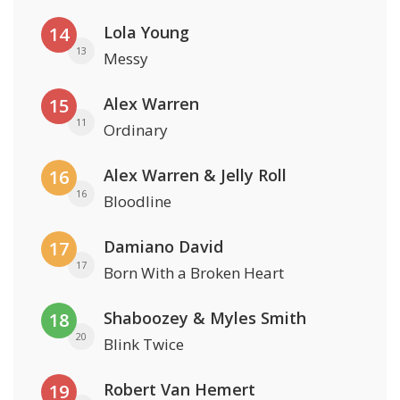
Lola Young
14
13
Messy
Alex Warren
15
11
Ordinary
Alex Warren & Jelly Roll
16
16
Bloodline
Damiano David
17
17
Born With a Broken Heart
Shaboozey & Myles Smith
18
20
Blink Twice
Robert Van Hemert
19