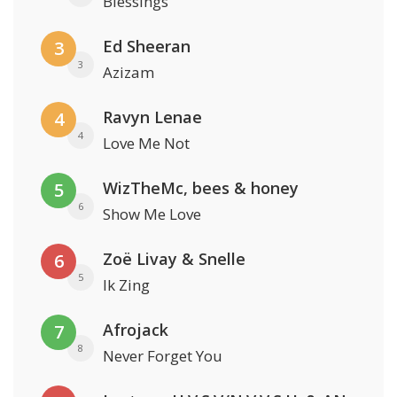
Blessings
Ed Sheeran
3
3
Azizam
Ravyn Lenae
4
4
Love Me Not
WizTheMc, bees & honey
5
6
Show Me Love
Zoë Livay & Snelle
6
5
Ik Zing
Afrojack
7
8
Never Forget You