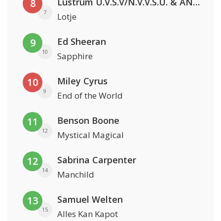
Lustrum U.V.S.V/N.V.V.S.U. & ANNO ONS & Jopke van Dobbenburgh & Roeland Beelen
8
7
Lotje
Ed Sheeran
9
10
Sapphire
Miley Cyrus
10
9
End of the World
Benson Boone
11
12
Mystical Magical
Sabrina Carpenter
12
14
Manchild
Samuel Welten
13
15
Alles Kan Kapot