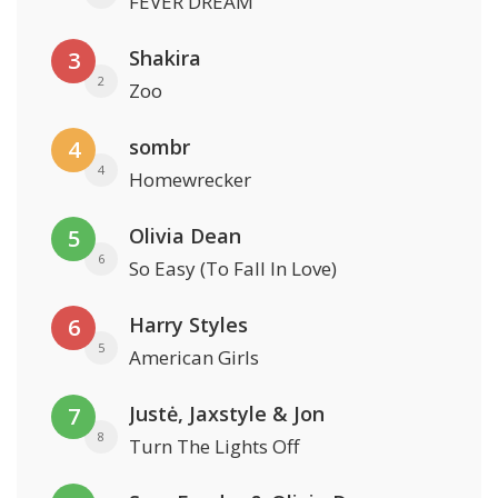
FEVER DREAM
Shakira
3
2
Zoo
sombr
4
4
Homewrecker
Olivia Dean
5
6
So Easy (To Fall In Love)
Harry Styles
6
5
American Girls
Justė, Jaxstyle & Jon
7
8
Turn The Lights Off