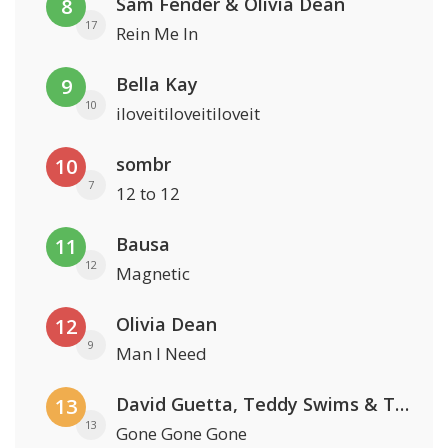
Sam Fender & Olivia Dean
8
17
Rein Me In
Bella Kay
9
10
iloveitiloveitiloveit
sombr
10
7
12 to 12
Bausa
11
12
Magnetic
Olivia Dean
12
9
Man I Need
David Guetta, Teddy Swims & Tones And I
13
13
Gone Gone Gone