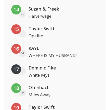
Suzan & Freek
14
26
Halverwege
Taylor Swift
15
11
Opalite
RAYE
16
14
WHERE IS MY HUSBAND!
Dominic Fike
17
White Keys
Ofenbach
18
19
Miles Away
Taylor Swift
19