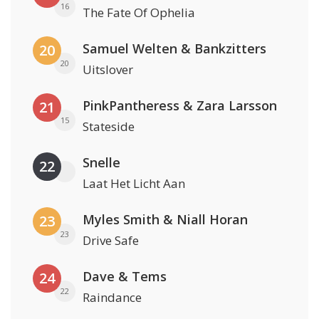
16
The Fate Of Ophelia
Samuel Welten & Bankzitters
20
20
Uitslover
PinkPantheress & Zara Larsson
21
15
Stateside
Snelle
22
Laat Het Licht Aan
Myles Smith & Niall Horan
23
23
Drive Safe
Dave & Tems
24
22
Raindance