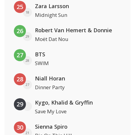
Zara Larsson
25
18
Midnight Sun
Robert Van Hemert & Donnie
26
29
Moët Dat Nou
BTS
27
28
SWIM
Niall Horan
28
27
Dinner Party
Kygo, Khalid & Gryffin
29
Save My Love
Sienna Spiro
30
21