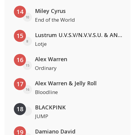
Miley Cyrus
14
10
End of the World
Lustrum U.V.S.V/N.V.V.S.U. & ANNO ONS & Jopke van Dobbenburgh & Roeland Beelen
15
8
Lotje
Alex Warren
16
15
Ordinary
Alex Warren & Jelly Roll
17
16
Bloodline
BLACKPINK
18
JUMP
Damiano David
19