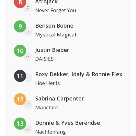
Afrojack
8
7
Never Forget You
Benson Boone
9
11
Mystical Magical
Justin Bieber
10
22
DAISIES
Roxy Dekker, Idaly & Ronnie Flex
11
Hoe Het Is
Sabrina Carpenter
12
12
Manchild
Donnie & Yves Berendse
13
27
Nachtenlang