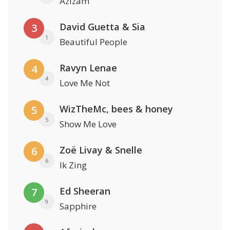
Azizam
David Guetta & Sia
3
1
Beautiful People
Ravyn Lenae
4
4
Love Me Not
WizTheMc, bees & honey
5
5
Show Me Love
Zoë Livay & Snelle
6
6
Ik Zing
Ed Sheeran
7
9
Sapphire