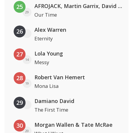
AFROJACK, Martin Garrix, David Guetta & Amél
25
29
Our Time
Alex Warren
26
Eternity
Lola Young
27
14
Messy
Robert Van Hemert
28
19
Mona Lisa
Damiano David
29
The First Time
Morgan Wallen & Tate McRae
30
20