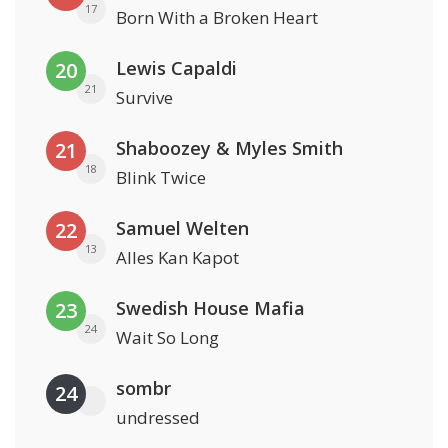
17
Born With a Broken Heart
Lewis Capaldi
20
21
Survive
Shaboozey & Myles Smith
21
18
Blink Twice
Samuel Welten
22
13
Alles Kan Kapot
Swedish House Mafia
23
24
Wait So Long
sombr
24
undressed