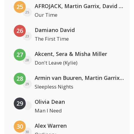
AFROJACK, Martin Garrix, David Guetta & Amél
25
25
Our Time
Damiano David
26
23
The First Time
Akcent, Sera & Misha Miller
27
28
Don't Leave (Kylie)
Armin van Buuren, Martin Garrix & Libby Whitehouse
28
29
Sleepless Nights
Olivia Dean
29
Man I Need
Alex Warren
30
30