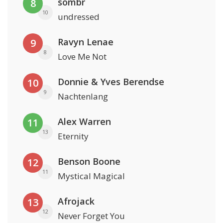
sombr
8
10
undressed
Ravyn Lenae
9
8
Love Me Not
Donnie & Yves Berendse
10
9
Nachtenlang
Alex Warren
11
13
Eternity
Benson Boone
12
11
Mystical Magical
Afrojack
13
12
Never Forget You