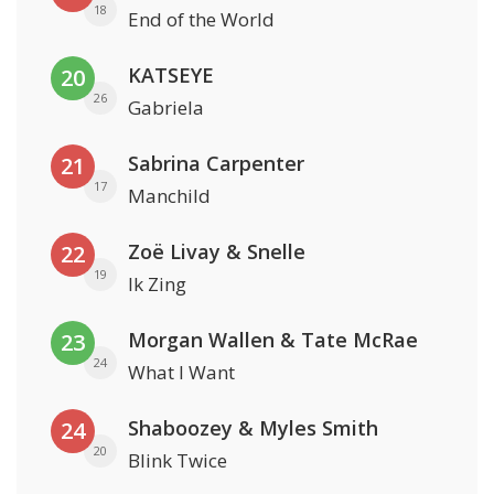
18
End of the World
KATSEYE
20
26
Gabriela
Sabrina Carpenter
21
17
Manchild
Zoë Livay & Snelle
22
19
Ik Zing
Morgan Wallen & Tate McRae
23
24
What I Want
Shaboozey & Myles Smith
24
20
Blink Twice