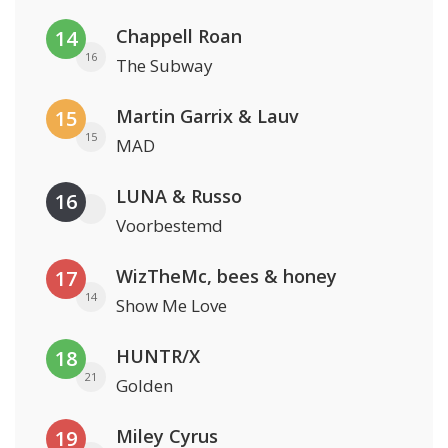
Chappell Roan
14
16
The Subway
Martin Garrix & Lauv
15
15
MAD
LUNA & Russo
16
Voorbestemd
WizTheMc, bees & honey
17
14
Show Me Love
HUNTR/X
18
21
Golden
Miley Cyrus
19