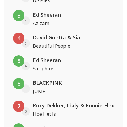
DAISIES
Ed Sheeran
3
4
Azizam
David Guetta & Sia
4
3
Beautiful People
Ed Sheeran
5
6
Sapphire
BLACKPINK
6
7
JUMP
Roxy Dekker, Idaly & Ronnie Flex
7
5
Hoe Het Is