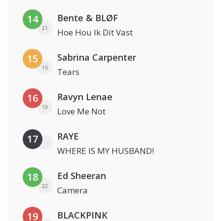
Bente & BLØF
14
21
Hoe Hou Ik Dit Vast
Sabrina Carpenter
15
15
Tears
Ravyn Lenae
16
13
Love Me Not
RAYE
17
WHERE IS MY HUSBAND!
Ed Sheeran
18
22
Camera
BLACKPINK
19