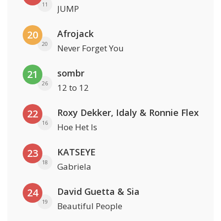
11
JUMP
Afrojack
20
20
Never Forget You
sombr
21
26
12 to 12
Roxy Dekker, Idaly & Ronnie Flex
22
16
Hoe Het Is
KATSEYE
23
18
Gabriela
David Guetta & Sia
24
19
Beautiful People