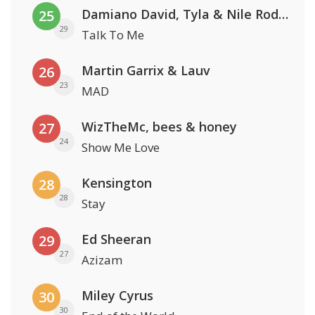
Damiano David, Tyla & Nile Rodgers
25
29
Talk To Me
Martin Garrix & Lauv
26
23
MAD
WizTheMc, bees & honey
27
24
Show Me Love
Kensington
28
28
Stay
Ed Sheeran
29
27
Azizam
Miley Cyrus
30
30