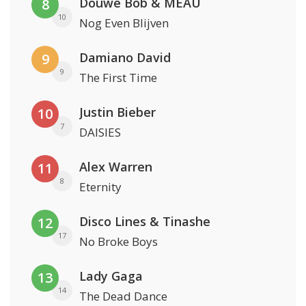
Douwe Bob & MEAU
8
10
Nog Even Blijven
Damiano David
9
9
The First Time
Justin Bieber
10
7
DAISIES
Alex Warren
11
8
Eternity
Disco Lines & Tinashe
12
17
No Broke Boys
Lady Gaga
13
14
The Dead Dance