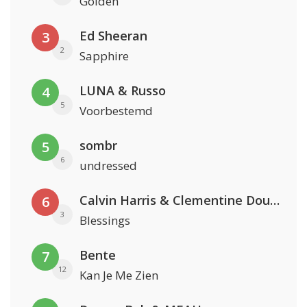
Golden
Ed Sheeran
3
2
Sapphire
LUNA & Russo
4
5
Voorbestemd
sombr
5
6
undressed
Calvin Harris & Clementine Douglas
6
3
Blessings
Bente
7
12
Kan Je Me Zien