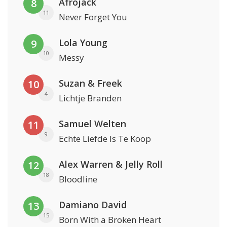
Afrojack
8
11
Never Forget You
Lola Young
9
10
Messy
Suzan & Freek
10
4
Lichtje Branden
Samuel Welten
11
9
Echte Liefde Is Te Koop
Alex Warren & Jelly Roll
12
18
Bloodline
Damiano David
13
15
Born With a Broken Heart