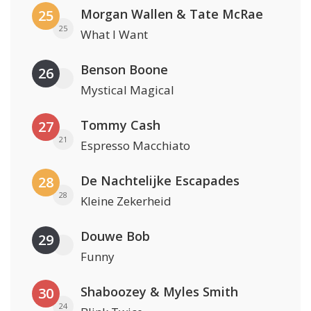
Morgan Wallen & Tate McRae
25
25
What I Want
Benson Boone
26
Mystical Magical
Tommy Cash
27
21
Espresso Macchiato
De Nachtelijke Escapades
28
28
Kleine Zekerheid
Douwe Bob
29
Funny
Shaboozey & Myles Smith
30
24