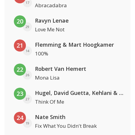
17
Abracadabra
Ravyn Lenae
20
29
Love Me Not
Flemming & Mart Hoogkamer
21
14
100%
Robert Van Hemert
22
26
Mona Lisa
Hugel, David Guetta, Kehlani & Daecolm
23
27
Think Of Me
Nate Smith
24
19
Fix What You Didn't Break