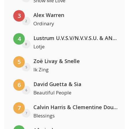
Show Me Love
Alex Warren
3
2
Ordinary
Lustrum U.V.S.V/N.V.V.S.U. & ANNO ONS & Jopke van Dobbenburgh & Roeland Beelen
4
8
Lotje
Zoë Livay & Snelle
5
5
Ik Zing
David Guetta & Sia
6
6
Beautiful People
Calvin Harris & Clementine Douglas
7
7
Blessings