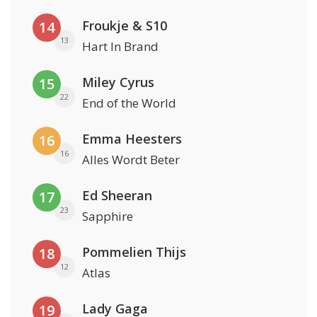
Froukje & S10
14
13
Hart In Brand
Miley Cyrus
15
22
End of the World
Emma Heesters
16
16
Alles Wordt Beter
Ed Sheeran
17
23
Sapphire
Pommelien Thijs
18
12
Atlas
Lady Gaga
19