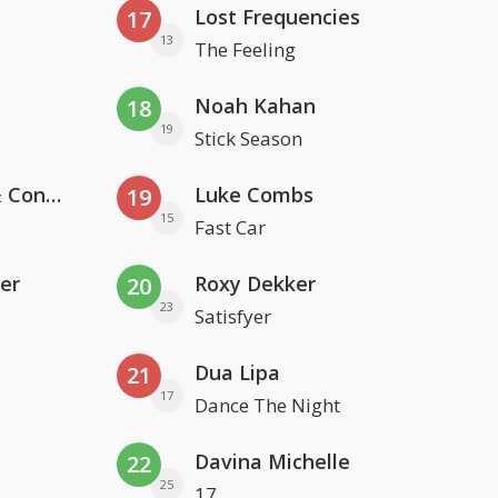
Lost Frequencies
17
13
The Feeling
Noah Kahan
18
19
Stick Season
Kris Kross Amsterdam, Sera & Conor Maynard
Luke Combs
19
15
Fast Car
er
Roxy Dekker
20
23
Satisfyer
Dua Lipa
21
17
Dance The Night
Davina Michelle
22
25
17