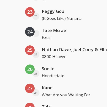
Peggy Gou
23
20
(It Goes Like) Nanana
Tate Mcrae
24
Exes
25
22
0800 Heaven
Snelle
26
28
Hoodiedate
Kane
27
24
What Are you Waiting For
Tyla