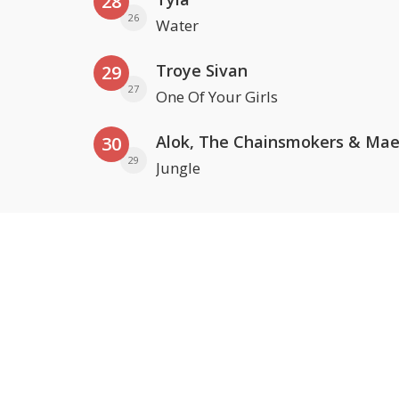
28
26
Water
Troye Sivan
29
27
One Of Your Girls
30
29
Jungle