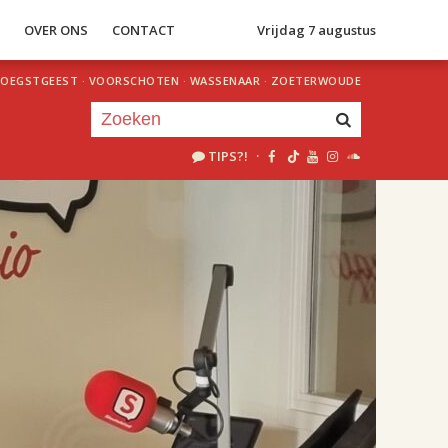
S
OVER ONS
CONTACT
Vrijdag 7 augustus
OEGSTGEEST
·
VOORSCHOTEN
·
WASSENAAR
·
ZOETERWOUDE
TIPS?!
·
Je luistert nu naar
uur 1 van 2
«
Vorig uur
Volgend uur
»
18.00