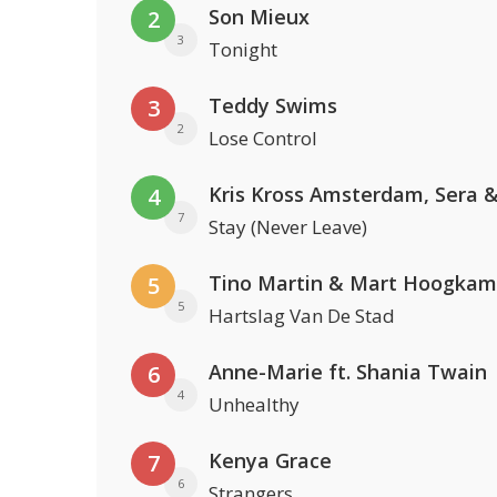
Son Mieux
2
3
Tonight
Teddy Swims
3
2
Lose Control
4
7
Stay (Never Leave)
Tino Martin & Mart Hoogkam
5
5
Hartslag Van De Stad
Anne-Marie ft. Shania Twain
6
4
Unhealthy
Kenya Grace
7
6
Strangers