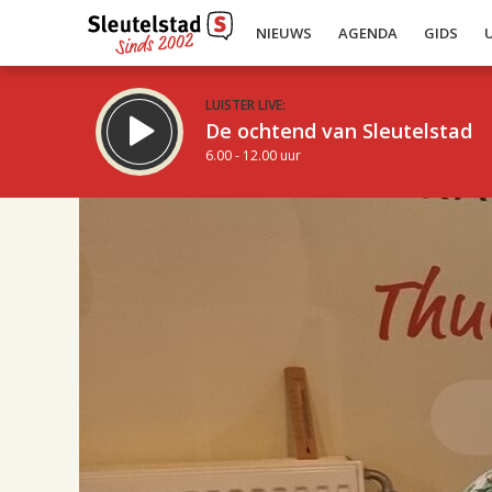
NIEUWS
AGENDA
GIDS
LUISTER LIVE:
De ochtend van Sleutelstad
6.00 - 12.00 uur
17.00
Inklappen