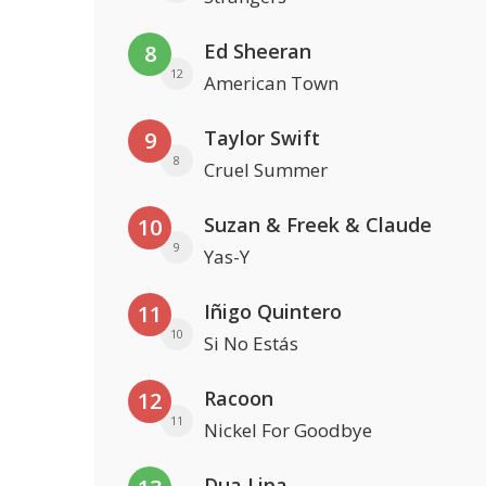
Ed Sheeran
8
12
American Town
Taylor Swift
9
8
Cruel Summer
Suzan & Freek & Claude
10
9
Yas-Y
Iñigo Quintero
11
10
Si No Estás
Racoon
12
11
Nickel For Goodbye
Dua Lipa