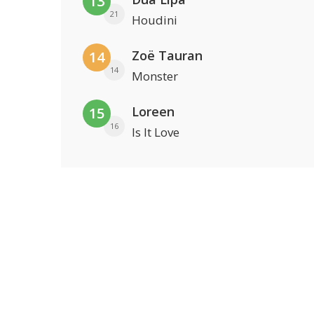
13
21
Houdini
Zoë Tauran
14
14
Monster
Loreen
15
16
Is It Love