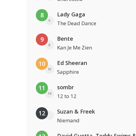
Lady Gaga
8
9
The Dead Dance
Bente
9
8
Kan Je Me Zien
Ed Sheeran
10
10
Sapphire
sombr
11
14
12 to 12
Suzan & Freek
12
Niemand