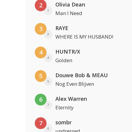
Olivia Dean
2
1
Man I Need
RAYE
3
3
WHERE IS MY HUSBAND!
HUNTR/X
4
4
Golden
Douwe Bob & MEAU
5
5
Nog Even Blijven
Alex Warren
6
7
Eternity
sombr
7
6
undressed