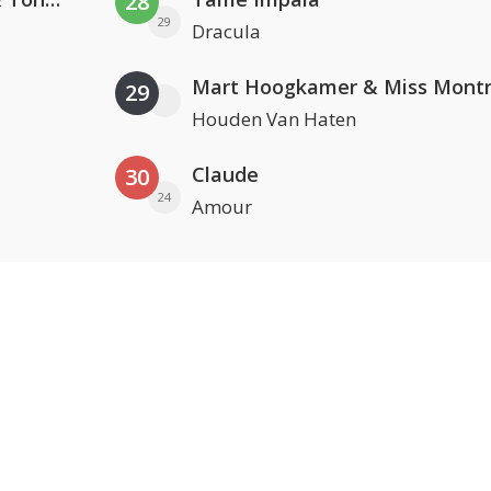
28
29
Dracula
Mart Hoogkamer & Miss Montr
29
Houden Van Haten
Claude
30
24
Amour