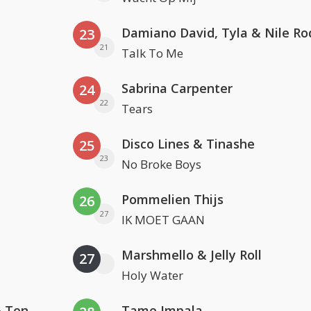
Damiano David, Tyla & Nile Ro
23
21
Talk To Me
Sabrina Carpenter
24
22
Tears
Disco Lines & Tinashe
25
23
No Broke Boys
Pommelien Thijs
26
27
IK MOET GAAN
Marshmello & Jelly Roll
27
Holy Water
David Guetta, Teddy Swims & Tones And I
Tame Impala