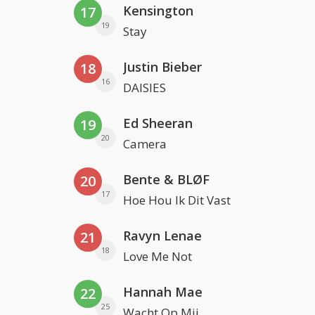
Kensington
17
19
Stay
Justin Bieber
18
16
DAISIES
Ed Sheeran
19
20
Camera
Bente & BLØF
20
17
Hoe Hou Ik Dit Vast
Ravyn Lenae
21
18
Love Me Not
Hannah Mae
22
25
Wacht Op Mij