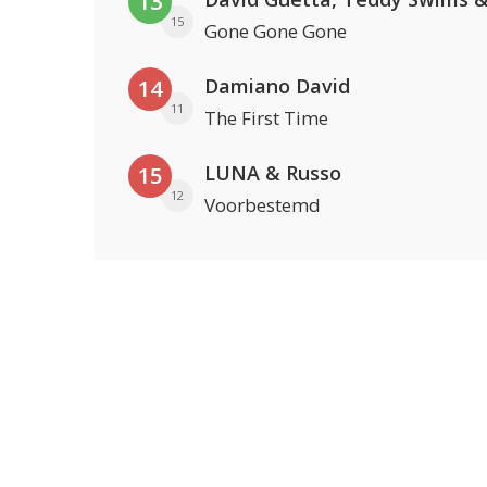
13
15
Gone Gone Gone
Damiano David
14
11
The First Time
LUNA & Russo
15
12
Voorbestemd