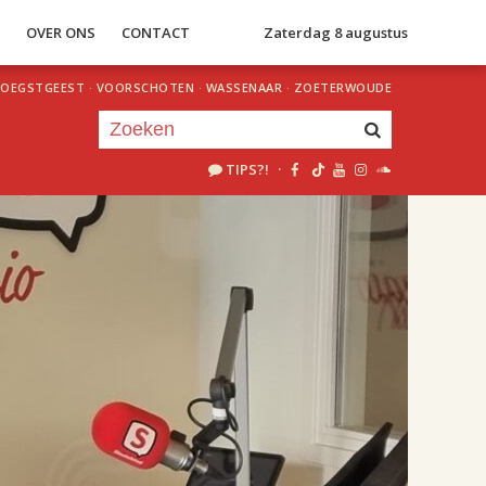
S
OVER ONS
CONTACT
Zaterdag 8 augustus
OEGSTGEEST
·
VOORSCHOTEN
·
WASSENAAR
·
ZOETERWOUDE
TIPS?!
·
Je luistert nu naar
uur 1 van 2
«
Vorig uur
Volgend uur
»
18.00