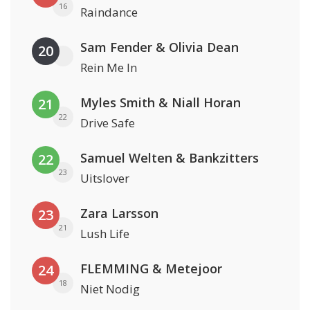
16
Raindance
Sam Fender & Olivia Dean
20
Rein Me In
Myles Smith & Niall Horan
21
22
Drive Safe
Samuel Welten & Bankzitters
22
23
Uitslover
Zara Larsson
23
21
Lush Life
FLEMMING & Metejoor
24
18
Niet Nodig