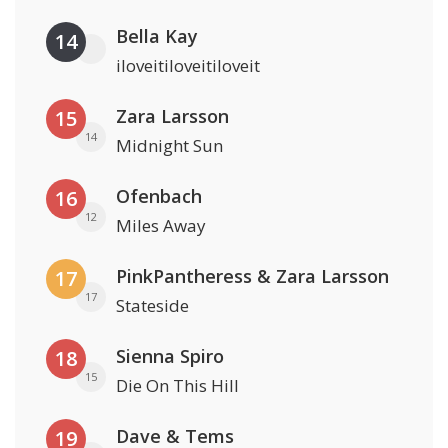
Bella Kay
14
iloveitiloveitiloveit
Zara Larsson
15
14
Midnight Sun
Ofenbach
16
12
Miles Away
PinkPantheress & Zara Larsson
17
17
Stateside
Sienna Spiro
18
15
Die On This Hill
Dave & Tems
19