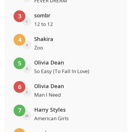
FEVER DREAM
sombr
3
2
12 to 12
Shakira
4
4
Zoo
Olivia Dean
5
6
So Easy (To Fall In Love)
Olivia Dean
6
3
Man I Need
Harry Styles
7
20
American Girls