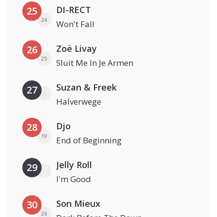
DI-RECT
25
24
Won't Fall
Zoë Livay
26
25
Sluit Me In Je Armen
Suzan & Freek
27
Halverwege
Djo
28
19
End of Beginning
Jelly Roll
29
I'm Good
Son Mieux
30
26