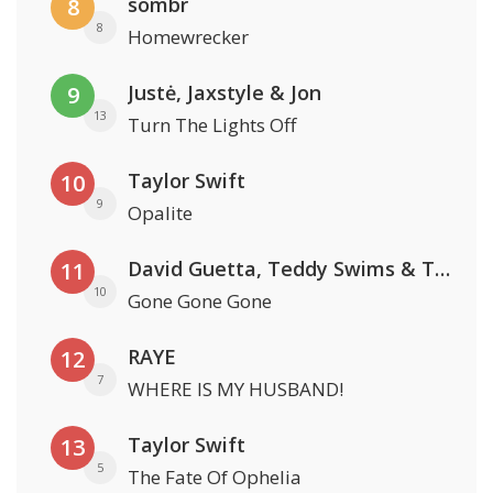
sombr
8
8
Homewrecker
Justė, Jaxstyle & Jon
9
13
Turn The Lights Off
Taylor Swift
10
9
Opalite
David Guetta, Teddy Swims & Tones And I
11
10
Gone Gone Gone
RAYE
12
7
WHERE IS MY HUSBAND!
Taylor Swift
13
5
The Fate Of Ophelia