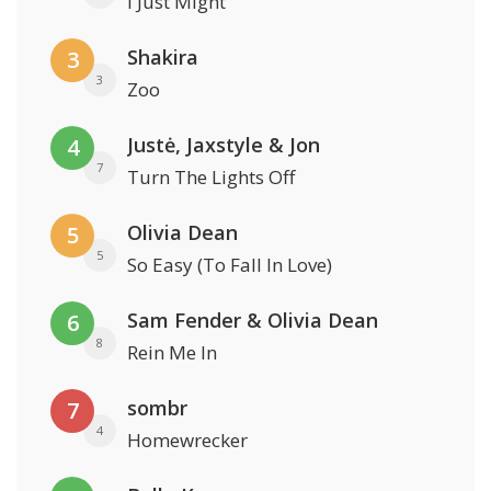
I Just Might
Shakira
3
3
Zoo
Justė, Jaxstyle & Jon
4
7
Turn The Lights Off
Olivia Dean
5
5
So Easy (To Fall In Love)
Sam Fender & Olivia Dean
6
8
Rein Me In
sombr
7
4
Homewrecker