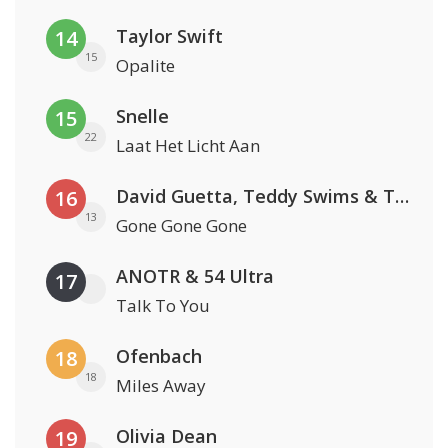
Taylor Swift
14
15
Opalite
Snelle
15
22
Laat Het Licht Aan
David Guetta, Teddy Swims & Tones And I
16
13
Gone Gone Gone
ANOTR & 54 Ultra
17
Talk To You
Ofenbach
18
18
Miles Away
Olivia Dean
19