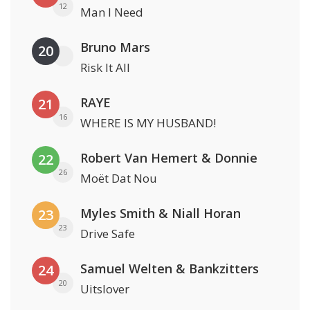
12
Man I Need
Bruno Mars
20
Risk It All
RAYE
21
16
WHERE IS MY HUSBAND!
Robert Van Hemert & Donnie
22
26
Moët Dat Nou
Myles Smith & Niall Horan
23
23
Drive Safe
Samuel Welten & Bankzitters
24
20
Uitslover