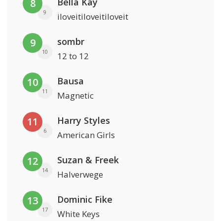
Bella Kay
8
9
iloveitiloveitiloveit
sombr
9
10
12 to 12
Bausa
10
11
Magnetic
Harry Styles
11
6
American Girls
Suzan & Freek
12
14
Halverwege
Dominic Fike
13
17
White Keys