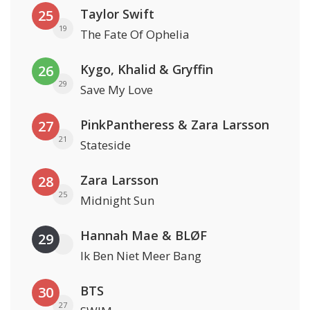
Taylor Swift
25
19
The Fate Of Ophelia
Kygo, Khalid & Gryffin
26
29
Save My Love
PinkPantheress & Zara Larsson
27
21
Stateside
Zara Larsson
28
25
Midnight Sun
Hannah Mae & BLØF
29
Ik Ben Niet Meer Bang
BTS
30
27