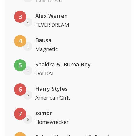
Talk To You
Alex Warren
3
2
FEVER DREAM
Bausa
4
4
Magnetic
Shakira &. Burna Boy
5
10
DAI DAI
Harry Styles
6
5
American Girls
sombr
7
6
Homewrecker