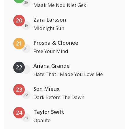
20
Maak Me Nou Niet Gek
Zara Larsson
20
19
Midnight Sun
Prospa & Cloonee
21
21
Free Your Mind
Ariana Grande
22
Hate That I Made You Love Me
Son Mieux
23
22
Dark Before The Dawn
Taylor Swift
24
23
Opalite