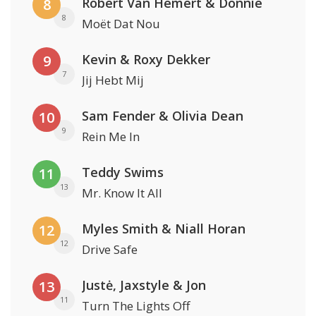
Robert Van Hemert & Donnie
8
8
Moët Dat Nou
Kevin & Roxy Dekker
9
7
Jij Hebt Mij
Sam Fender & Olivia Dean
10
9
Rein Me In
Teddy Swims
11
13
Mr. Know It All
Myles Smith & Niall Horan
12
12
Drive Safe
Justė, Jaxstyle & Jon
13
11
Turn The Lights Off