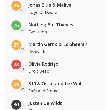
Jonas Blue & Malive
25
25
Edge Of Desire
Nothing But Thieves
26
28
Evolution
Martin Garrix & Ed Sheeran
27
27
Repeat It
Olivia Rodrigo
28
24
Drop Dead
S10 & Oscar and the Wolf
29
29
Safe and Sound
Justen De Wildt
30