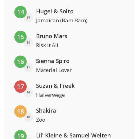
Hugel & Solto
14
15
Jamaican (Bam Bam)
Bruno Mars
15
16
Risk It All
Sienna Spiro
16
17
Material Lover
Suzan & Freek
17
14
Halverwege
Shakira
18
18
Zoo
Lil' Kleine & Samuel Welten
19