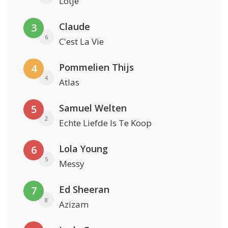
Lotje
Claude
3
6
C'est La Vie
Pommelien Thijs
4
4
Atlas
Samuel Welten
5
2
Echte Liefde Is Te Koop
Lola Young
6
5
Messy
Ed Sheeran
7
8
Azizam