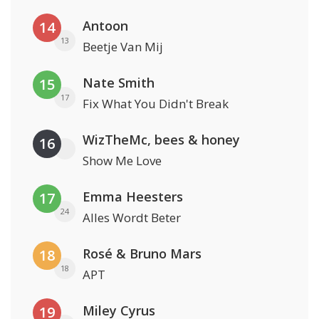
Antoon
14
13
Beetje Van Mij
Nate Smith
15
17
Fix What You Didn't Break
WizTheMc, bees & honey
16
Show Me Love
Emma Heesters
17
24
Alles Wordt Beter
Rosé & Bruno Mars
18
18
APT
Miley Cyrus
19