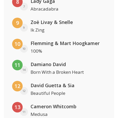
Lady Gaga
8
7
Abracadabra
Zoë Livay & Snelle
9
9
Ik Zing
Flemming & Mart Hoogkamer
10
10
100%
Damiano David
11
14
Born With a Broken Heart
David Guetta & Sia
12
12
Beautiful People
Cameron Whitcomb
13
11
Medusa