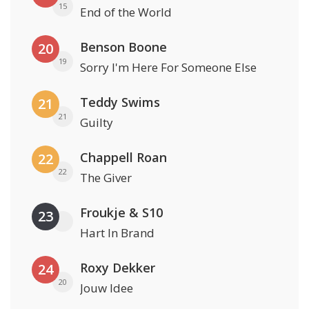
15
End of the World
Benson Boone
20
19
Sorry I'm Here For Someone Else
Teddy Swims
21
21
Guilty
Chappell Roan
22
22
The Giver
Froukje & S10
23
Hart In Brand
Roxy Dekker
24
20
Jouw Idee