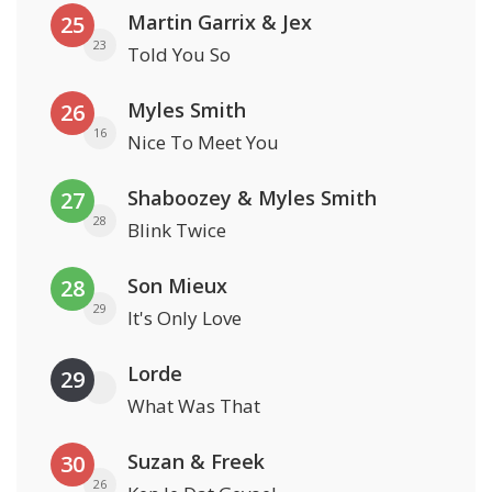
Martin Garrix & Jex
25
23
Told You So
Myles Smith
26
16
Nice To Meet You
Shaboozey & Myles Smith
27
28
Blink Twice
Son Mieux
28
29
It's Only Love
Lorde
29
What Was That
Suzan & Freek
30
26