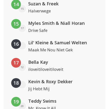
Suzan & Freek
14
15
Halverwege
Myles Smith & Niall Horan
15
17
Drive Safe
Lil' Kleine & Samuel Welten
16
Maak Me Nou Niet Gek
Bella Kay
17
12
iloveitiloveitiloveit
Kevin & Roxy Dekker
18
Jij Hebt Mij
Teddy Swims
19
20
Mr. Know It All