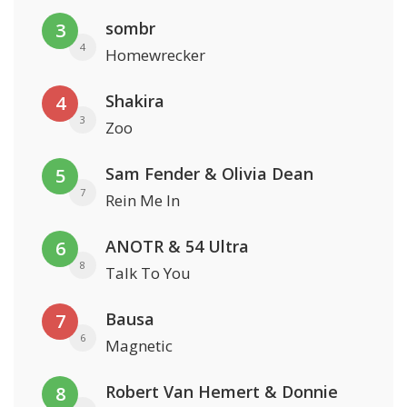
sombr
3
4
Homewrecker
Shakira
4
3
Zoo
Sam Fender & Olivia Dean
5
7
Rein Me In
ANOTR & 54 Ultra
6
8
Talk To You
Bausa
7
6
Magnetic
Robert Van Hemert & Donnie
8