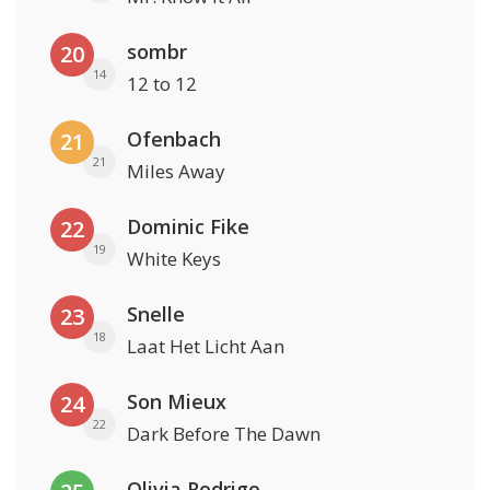
sombr
20
14
12 to 12
Ofenbach
21
21
Miles Away
Dominic Fike
22
19
White Keys
Snelle
23
18
Laat Het Licht Aan
Son Mieux
24
22
Dark Before The Dawn
Olivia Rodrigo