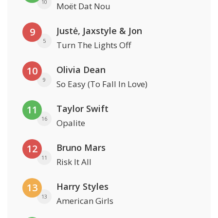
10
Moët Dat Nou
Justė, Jaxstyle & Jon
9
5
Turn The Lights Off
Olivia Dean
10
9
So Easy (To Fall In Love)
Taylor Swift
11
16
Opalite
Bruno Mars
12
11
Risk It All
Harry Styles
13
13
American Girls