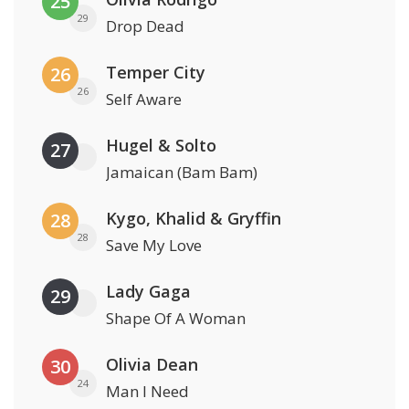
25
29
Drop Dead
Temper City
26
26
Self Aware
Hugel & Solto
27
Jamaican (Bam Bam)
Kygo, Khalid & Gryffin
28
28
Save My Love
Lady Gaga
29
Shape Of A Woman
Olivia Dean
30
24
Man I Need