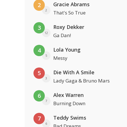
Gracie Abrams
2
2
That's So True
Roxy Dekker
3
12
Ga Dan!
Lola Young
4
5
Messy
Die With A Smile
5
3
Lady Gaga & Bruno Mars
Alex Warren
6
7
Burning Down
Teddy Swims
7
6
Bad Dreams