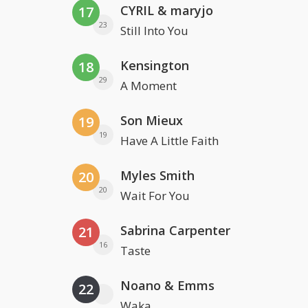
CYRIL & maryjo
17
23
Still Into You
Kensington
18
29
A Moment
Son Mieux
19
19
Have A Little Faith
Myles Smith
20
20
Wait For You
Sabrina Carpenter
21
16
Taste
Noano & Emms
22
Waka