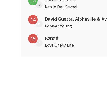
13
15
Ken Je Dat Gevoel
David Guetta, Alphaville & A
14
11
Forever Young
Rondé
15
13
Love Of My Life