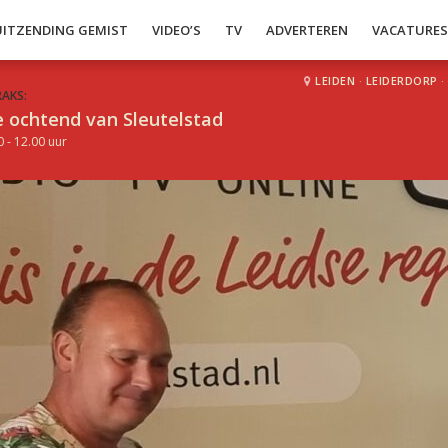
UITZENDING GEMIST
VIDEO’S
TV
ADVERTEREN
VACATURE
LEIDEN
·
LEIDERDORP
·
RAKS:
 ochtend van Sleutelstad
0 - 12.00 uur