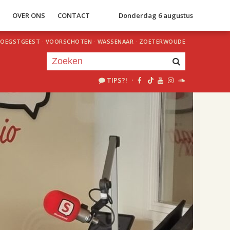
S
OVER ONS
CONTACT
Donderdag 6 augustus
OEGSTGEEST
·
VOORSCHOTEN
·
WASSENAAR
·
ZOETERWOUDE
TIPS?!
·
Je luistert nu naar
uur 1 van 2
«
Vorig uur
Volgend uur
»
18.00