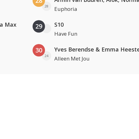
28
28
Euphoria
va Max
S10
29
Have Fun
Yves Berendse & Emma Heeste
30
24
Alleen Met Jou