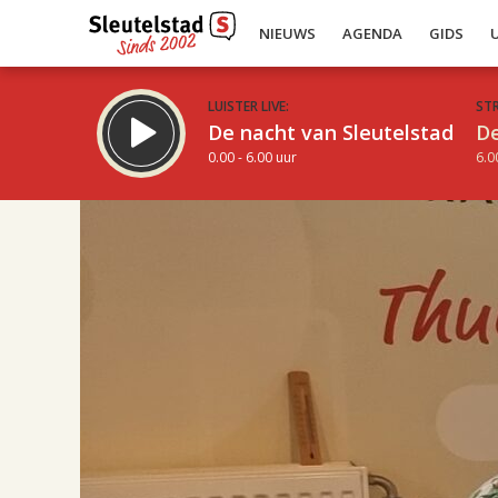
NIEUWS
AGENDA
GIDS
LUISTER LIVE:
ST
De nacht van Sleutelstad
De
0.00 - 6.00 uur
6.0
17.00
Inklappen