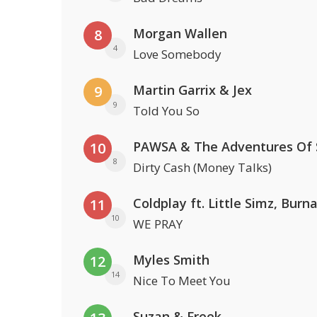
Morgan Wallen
8
4
Love Somebody
Martin Garrix & Jex
9
9
Told You So
10
8
Dirty Cash (Money Talks)
11
10
WE PRAY
Myles Smith
12
14
Nice To Meet You
Suzan & Freek