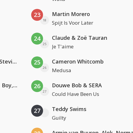
Martin Morero
23
18
Spijt Is Voor Later
Claude & Zoë Tauran
24
25
Je T'aime
PAWSA & The Adventures Of Stevie V
Cameron Whitcomb
25
26
Medusa
Coldplay ft. Little Simz, Burna Boy, Elyanna & Tini
Douwe Bob & SERA
26
27
Could Have Been Us
Teddy Swims
27
Guilty