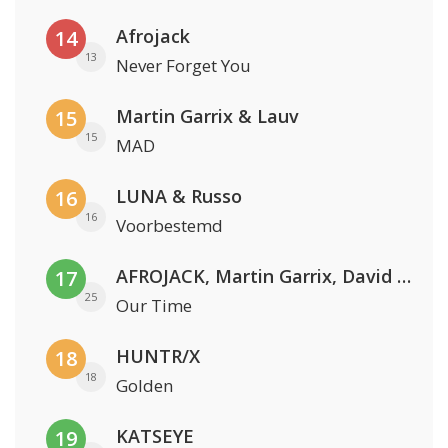
Afrojack
14
13
Never Forget You
Martin Garrix & Lauv
15
15
MAD
LUNA & Russo
16
16
Voorbestemd
AFROJACK, Martin Garrix, David Guetta & Amél
17
25
Our Time
HUNTR/X
18
18
Golden
KATSEYE
19