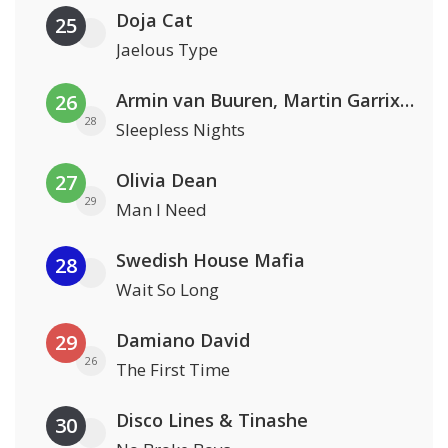
Doja Cat
25
Jaelous Type
Armin van Buuren, Martin Garrix & Libby Whitehouse
26
28
Sleepless Nights
Olivia Dean
27
29
Man I Need
Swedish House Mafia
28
Wait So Long
Damiano David
29
26
The First Time
Disco Lines & Tinashe
30