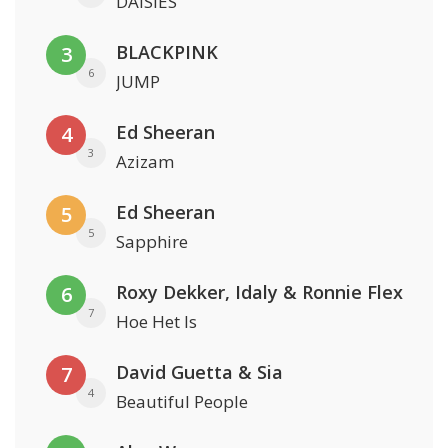
DAISIES
BLACKPINK
3
6
JUMP
Ed Sheeran
4
3
Azizam
Ed Sheeran
5
5
Sapphire
Roxy Dekker, Idaly & Ronnie Flex
6
7
Hoe Het Is
David Guetta & Sia
7
4
Beautiful People