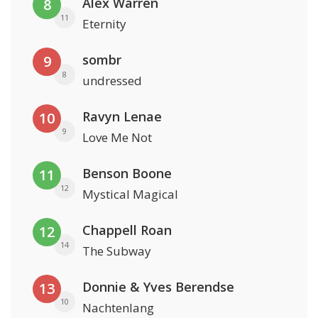
Alex Warren
8
11
Eternity
sombr
9
8
undressed
Ravyn Lenae
10
9
Love Me Not
Benson Boone
11
12
Mystical Magical
Chappell Roan
12
14
The Subway
Donnie & Yves Berendse
13
10
Nachtenlang