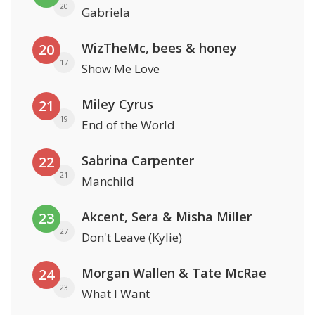
20
Gabriela
WizTheMc, bees & honey
20
17
Show Me Love
Miley Cyrus
21
19
End of the World
Sabrina Carpenter
22
21
Manchild
Akcent, Sera & Misha Miller
23
27
Don't Leave (Kylie)
Morgan Wallen & Tate McRae
24
23
What I Want