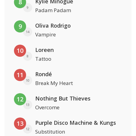
Kylie Minogue
8
9
Padam Padam
Oliva Rodrigo
9
14
Vampire
Loreen
10
8
Tattoo
Rondé
11
10
Break My Heart
Nothing But Thieves
12
13
Overcome
Purple Disco Machine & Kungs
13
12
Substitution