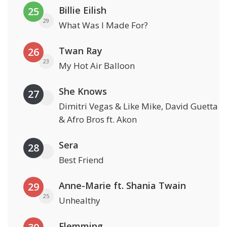
Billie Eilish
25
29
What Was I Made For?
Twan Ray
26
23
My Hot Air Balloon
She Knows
27
Dimitri Vegas & Like Mike, David Guetta
& Afro Bros ft. Akon
Sera
28
Best Friend
Anne-Marie ft. Shania Twain
29
25
Unhealthy
Flemming