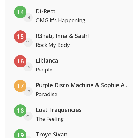
Di-Rect
14
16
OMG It's Happening
R3hab, Inna & Sash!
15
11
Rock My Body
Libianca
16
15
People
Purple Disco Machine & Sophie And The Giants
17
17
Paradise
Lost Frequencies
18
21
The Feeling
Troye Sivan
19