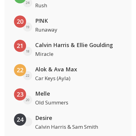
24
Rush
P!NK
20
19
Runaway
Calvin Harris & Ellie Goulding
21
18
Miracle
Alok & Ava Max
22
22
Car Keys (Ayla)
Melle
23
20
Old Summers
Desire
24
Calvin Harris & Sam Smith