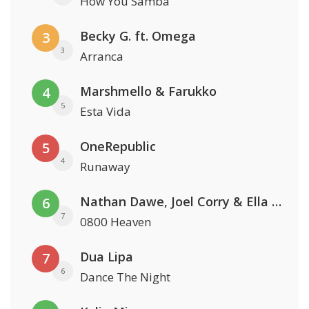
How You Samba
Becky G. ft. Omega
3
3
Arranca
Marshmello & Farukko
4
5
Esta Vida
OneRepublic
5
4
Runaway
Nathan Dawe, Joel Corry & Ella Henderson
6
7
0800 Heaven
Dua Lipa
7
6
Dance The Night