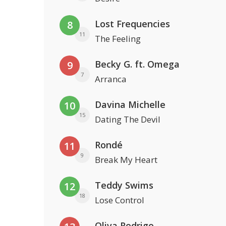
Lost Frequencies
8
11
The Feeling
Becky G. ft. Omega
9
7
Arranca
Davina Michelle
10
15
Dating The Devil
Rondé
11
9
Break My Heart
Teddy Swims
12
18
Lose Control
Oliva Rodrigo