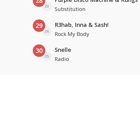
28
23
Substitution
R3hab, Inna & Sash!
29
26
Rock My Body
Snelle
30
25
Radio