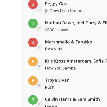
Peggy Gou
2
1
(It Goes Like) Nanana
3
4
0800 Heaven
Marshmello & Farukko
4
3
Esta Vida
5
5
How You Samba
Troye Sivan
6
6
Rush
Calvin Harris & Sam Smith
7
8
Desire