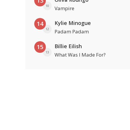
13
10
Vampire
Kylie Minogue
14
12
Padam Padam
Billie Eilish
15
13
What Was I Made For?