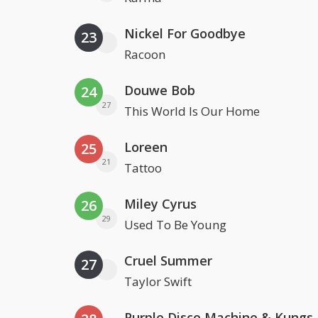
Nickel For Goodbye
23
Racoon
Douwe Bob
24
27
This World Is Our Home
Loreen
25
21
Tattoo
Miley Cyrus
26
29
Used To Be Young
Cruel Summer
27
Taylor Swift
Purple Disco Machine & Kungs