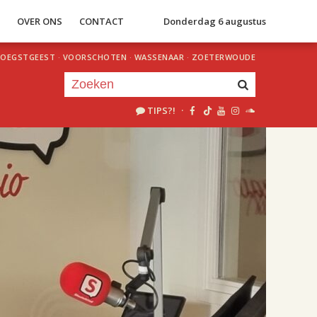
S
OVER ONS
CONTACT
Donderdag 6 augustus
OEGSTGEEST
·
VOORSCHOTEN
·
WASSENAAR
·
ZOETERWOUDE
TIPS?!
·
Je luistert nu naar
uur 1 van 2
«
Vorig uur
Volgend uur
»
18.00