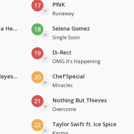
P!NK
17
16
Runaway
Nathan Dawe, Joel Corry & Ella Henderson
Selena Gomez
18
24
Single Soon
Di-Rect
19
17
OMG It's Happening
Kris Kross Amsterdam. Sofia Reyes & Tinie Tempah
Chef'Special
20
20
Miracles
Nothing But Thieves
21
19
Overcome
Taylor Swift ft. Ice Spice
22
22
Karma